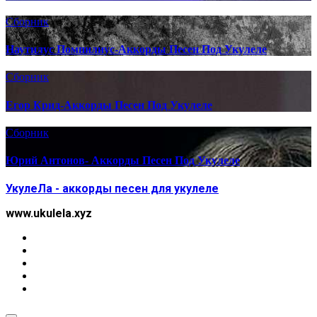
Сборник
Наутилус Помпилиус-Аккорды Песен Под Укулеле
Сборник
Егор Крид-Аккорды Песен Под Укулеле
Сборник
Юрий Антонов- Аккорды Песен Под Укулеле
УкулеЛа - аккорды песен для укулеле
www.ukulela.xyz