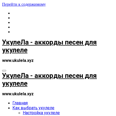
Перейти к содержимому
УкулеЛа - аккорды песен для
укулеле
www.ukulela.xyz
УкулеЛа - аккорды песен для
укулеле
www.ukulela.xyz
Главная
Как выбрать укулеле
Настройка укулеле