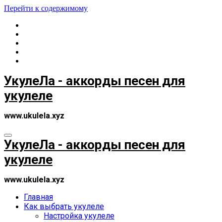
Перейти к содержимому
УкулеЛа - аккорды песен для
укулеле
www.ukulela.xyz
УкулеЛа - аккорды песен для
укулеле
www.ukulela.xyz
Главная
Как выбрать укулеле
Настройка укулеле