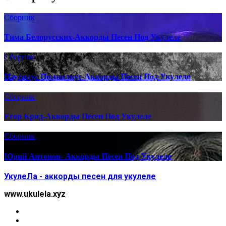
Сборник
Тима Белорусских-Аккорды Песен Под Укулеле
Сборник
Наутилус Помпилиус-Аккорды Песен Под Укулеле
Сборник
Егор Крид-Аккорды Песен Под Укулеле
Сборник
Юрий Антонов- Аккорды Песен Под Укулеле
УкулеЛа - аккорды песен для укулеле
www.ukulela.xyz