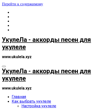
Перейти к содержимому
УкулеЛа - аккорды песен для
укулеле
www.ukulela.xyz
УкулеЛа - аккорды песен для
укулеле
www.ukulela.xyz
Главная
Как выбрать укулеле
Настройка укулеле