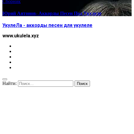
Сборник
Юрий Антонов- Аккорды Песен Под Укулеле
УкулеЛа - аккорды песен для укулеле
www.ukulela.xyz
Найти: