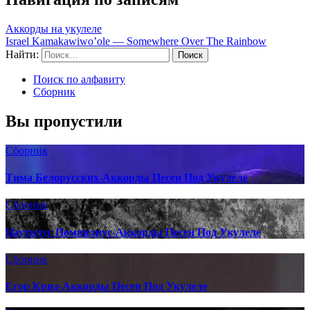
Аккорды на укулеле
Israel Kamakawiwo’ole — Somewhere Over The Rainbow
Найти:
Поиск по алфавиту
Сборник
Вы пропустили
Сборник
Тима Белорусских-Аккорды Песен Под Укулеле
Сборник
Наутилус Помпилиус-Аккорды Песен Под Укулеле
Сборник
Егор Крид-Аккорды Песен Под Укулеле