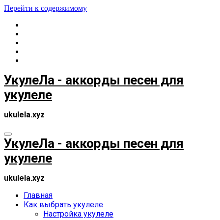
Перейти к содержимому
УкулеЛа - аккорды песен для
укулеле
ukulela.xyz
УкулеЛа - аккорды песен для
укулеле
ukulela.xyz
Главная
Как выбрать укулеле
Настройка укулеле