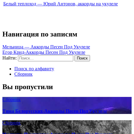
Белый теплоход — Юрий Антонов, аккорды на укулеле
Навигация по записям
Мельница — Аккорды Песен Под Укулеле
Егор Крид-Аккорды Песен Под Укулеле
Найти:
Поиск по алфавиту
Сборник
Вы пропустили
Сборник
Тима Белорусских-Аккорды Песен Под Укулеле
Сборник