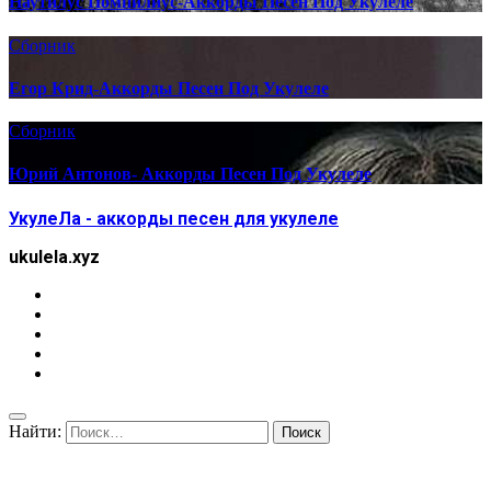
Наутилус Помпилиус-Аккорды Песен Под Укулеле
Сборник
Егор Крид-Аккорды Песен Под Укулеле
Сборник
Юрий Антонов- Аккорды Песен Под Укулеле
УкулеЛа - аккорды песен для укулеле
ukulela.xyz
Найти: