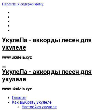
Перейти к содержимому
УкулеЛа - аккорды песен для
укулеле
www.ukulela.xyz
УкулеЛа - аккорды песен для
укулеле
www.ukulela.xyz
Главная
Как выбрать укулеле
Настройка укулеле