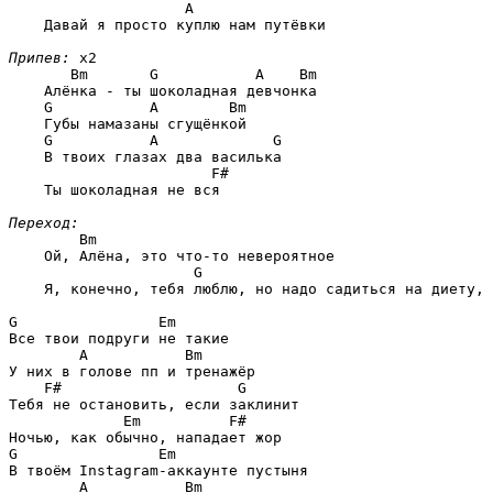
A
    Давай я просто куплю нам путёвки

Припев:
 x2

Bm       G           A    Bm
    Алёнка - ты шоколадная девчонка

G           A        Bm
    Губы намазаны сгущёнкой

G           A             G
    В твоих глазах два василька

F#
    Ты шоколадная не вся

Переход:
Bm
    Ой, Алёна, это что-то невероятное

G
    Я, конечно, тебя люблю, но надо садиться на диету, 
G                Em
Все твои подруги не такие

A           Bm
У них в голове пп и тренажёр

F#                    G
Тебя не остановить, если заклинит

Em          F#
G                Em
В твоём Instagram-аккаунте пустыня

A           Bm