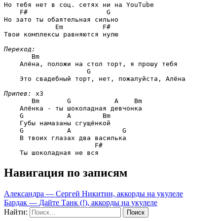
Но тебя нет в соц. сетях ни на YouTube

F#                    G
Но зато ты обаятельная сильно

Em          F#
Твои комплексы равняются нулю

Переход:
Bm
    Алёна, положи на стол торт, я прошу тебя

G
    Это свадебный торт, нет, пожалуйста, Алёна

Припев:
 x3

Bm       G           A    Bm
    Алёнка - ты шоколадная девчонка

G           A        Bm
    Губы намазаны сгущёнкой

G           A             G
    В твоих глазах два василька

F#
Навигация по записям
Александра — Сергей Никитин, аккорды на укулеле
Бардак — Дайте Танк (!), аккорды на укулеле
Найти: