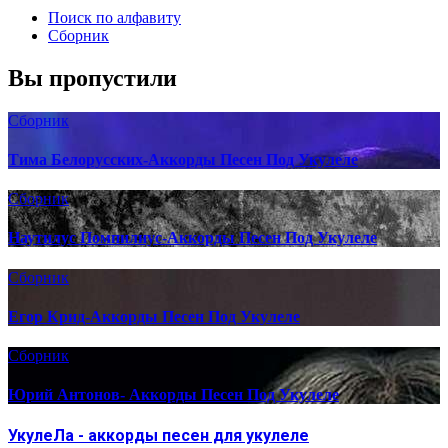
Поиск по алфавиту
Сборник
Вы пропустили
Сборник
Тима Белорусских-Аккорды Песен Под Укулеле
Сборник
Наутилус Помпилиус-Аккорды Песен Под Укулеле
Сборник
Егор Крид-Аккорды Песен Под Укулеле
Сборник
Юрий Антонов- Аккорды Песен Под Укулеле
УкулеЛа - аккорды песен для укулеле