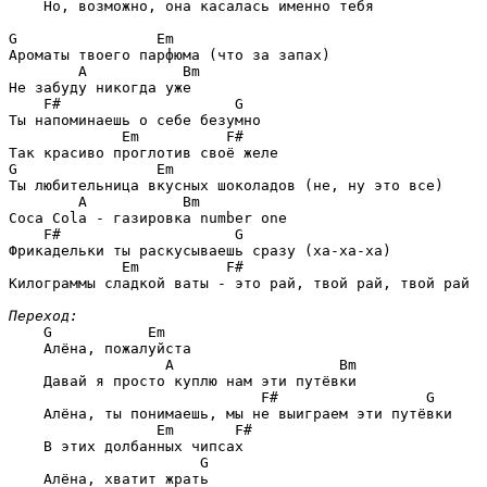
    Но, возможно, она касалась именно тебя

G                Em
Ароматы твоего парфюма (что за запах)

A           Bm
Не забуду никогда уже

F#                    G
Ты напоминаешь о себе безумно

Em          F#
G                Em
Ты любительница вкусных шоколадов (не, ну это все)

A           Bm
Coca Cola - газировка number one

F#                    G
Фрикадельки ты раскусываешь сразу (ха-ха-ха)

Em          F#
Килограммы сладкой ваты - это рай, твой рай, твой рай

Переход:
G           Em
    Алёна, пожалуйста

A                   Bm
    Давай я просто куплю нам эти путёвки

F#                 G
    Алёна, ты понимаешь, мы не выиграем эти путёвки

Em       F#
    В этих долбанных чипсах

G
    Алёна, хватит жрать
