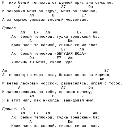
И тихо белый теплоход от шумной пристани отчалил.

A                  A7          Dm
И закружил меня он вдруг, меня он закачал,

Am        B            E7
А за кормою уплывал веселый морвокзал.

Припев:
Am    E7   Am            E7     Am
    Ах, белый теплоход, гудка тревожный бас

A                Dm
    Крик чаек за кормой, сиянье синих глаз.

G          C      E7      Am
    Ах, белый теплоход «БЕГУЩАЯ ВОДА»

Dm          E7   Am
    Уносишь ты меня, скажи куда.

Am                                           E7
А теплоход по морю плыл, бежали волны за кормою,

Am
И ветер ласковый морской, развеселясь, играл с тобою.

A                  A7          Dm
И засмотревшись на тебя, не знаю почему,

Am        B           E7
Я в этот миг, как никогда, завидовал ему.

Припев:
 x3

Am    E7   Am            E7     Am
    Ах, белый теплоход, гудка тревожный бас

A                Dm
    Крик чаек за кормой, сиянье синих глаз.
