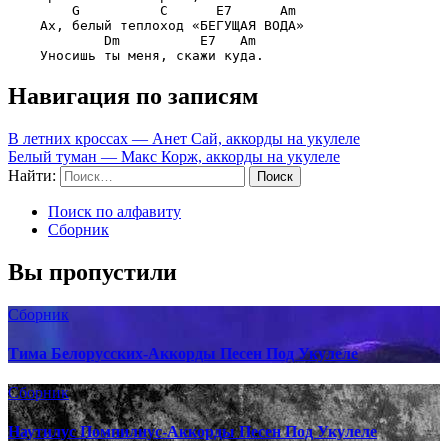
G          C      E7      Am
    Ах, белый теплоход «БЕГУЩАЯ ВОДА»

Dm          E7   Am
Навигация по записям
В летних кроссах — Анет Сай, аккорды на укулеле
Белый туман — Макс Корж, аккорды на укулеле
Найти:
Поиск по алфавиту
Сборник
Вы пропустили
Сборник
Тима Белорусских-Аккорды Песен Под Укулеле
Сборник
Наутилус Помпилиус-Аккорды Песен Под Укулеле