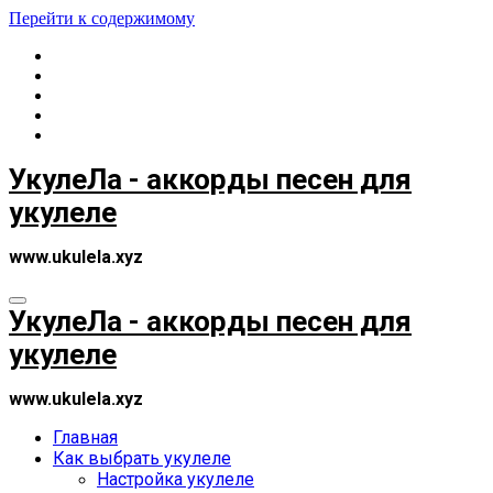
Перейти к содержимому
УкулеЛа - аккорды песен для
укулеле
www.ukulela.xyz
УкулеЛа - аккорды песен для
укулеле
www.ukulela.xyz
Главная
Как выбрать укулеле
Настройка укулеле