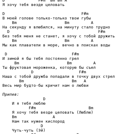
D              F#m  Bm Bm A
Я хочу тебя везде целовать

D                                F#m
В моей голове только-только твои губы

Bm                    Bm         A
На секунду я влюбился, на минуту стало трудно

D                                     F#m
Без тебя меня не станет, я хочу с тобой дружить

Bm                    Bm         A
Мы как плаватели в море, вечно в поисках воды

D                           F#m
И зимой я бы тебя постоянно грел

Bm                    Bm         A
Ты фруктовая мороженка, которую бы съел

D                   F#m
Наша с тобой дружба попадали в точку двух стрел

Bm                    Bm   A
Весь мир будто-бы кричит нам о любви 

Припев:
D
    И я тебя люблю

F#m                      Bm
    Я хочу тебя везде целовать (Люблю)

Bm               A
    Нам так нужен кислород

D
    Чуть-чуть (Эй)
