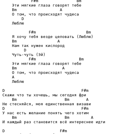
F#m                Bm
    Эти мягкие глаза говорят тебе

Bm                  A
    О том, что происходят чудеса

D
    Люблю

F#m                     Bm
    Я хочу тебя везде целовать (Люблю)

Bm                 A
    Нам так нужен кислород

D
    Чуть-чуть (Эй)

F#m                  Bm
    Эти мягкие глаза говорят тебе

Bm                   A
    О том, что происходят чудеса

A
    Люблю 

D                                F#m
Скажи что ты хочешь, мы сегодня фри

Bm                    Bm       A
D                                F#m
У нас есть желание понять чего хотим

Bm                    Bm         A
И каждый раз становится всё интереснее идти

D                       F#m