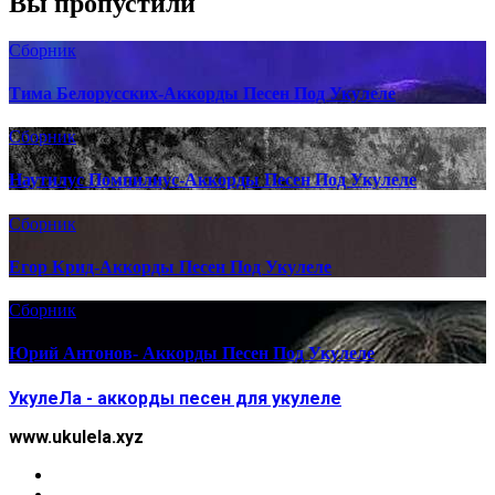
Вы пропустили
Сборник
Тима Белорусских-Аккорды Песен Под Укулеле
Сборник
Наутилус Помпилиус-Аккорды Песен Под Укулеле
Сборник
Егор Крид-Аккорды Песен Под Укулеле
Сборник
Юрий Антонов- Аккорды Песен Под Укулеле
УкулеЛа - аккорды песен для укулеле
www.ukulela.xyz