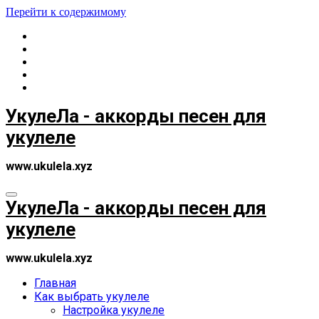
Перейти к содержимому
УкулеЛа - аккорды песен для
укулеле
www.ukulela.xyz
УкулеЛа - аккорды песен для
укулеле
www.ukulela.xyz
Главная
Как выбрать укулеле
Настройка укулеле