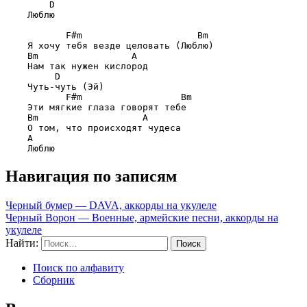
D
    Люблю

F#m                     Bm
    Я хочу тебя везде целовать (Люблю)

Bm                 A
    Нам так нужен кислород

D
    Чуть-чуть (Эй)

F#m                  Bm
    Эти мягкие глаза говорят тебе

Bm                   A
    О том, что происходят чудеса

A
Навигация по записям
Черный бумер — DAVA, аккорды на укулеле
Черный Ворон — Военные, армейские песни, аккорды на
укулеле
Найти:
Поиск по алфавиту
Сборник