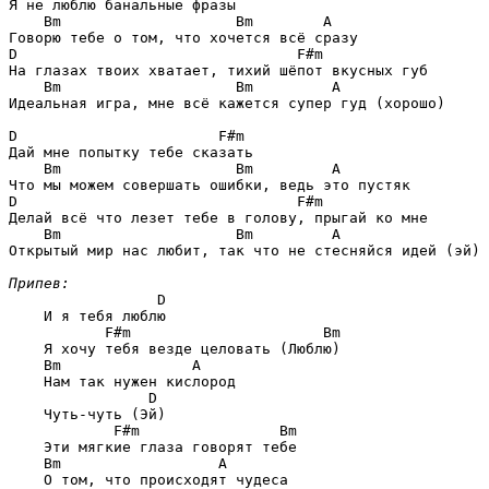
Я не люблю банальные фразы

Bm                    Bm        A
D                                F#m
На глазах твоих хватает, тихий шёпот вкусных губ

Bm                    Bm         A
Идеальная игра, мне всё кажется супер гуд (хорошо)

D                       F#m
Дай мне попытку тебе сказать

Bm                    Bm         A
D                                F#m
Делай всё что лезет тебе в голову, прыгай ко мне

Bm                    Bm         A
Открытый мир нас любит, так что не стесняйся идей (эй)

Припев:
D
    И я тебя люблю

F#m                      Bm
    Я хочу тебя везде целовать (Люблю)

Bm               A
    Нам так нужен кислород

D
    Чуть-чуть (Эй)

F#m                Bm
    Эти мягкие глаза говорят тебе

Bm                  A
    О том, что происходят чудеса
