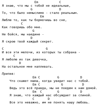
Em           C
Я знаю, что мы с тобой не идеальные,

G              D
То, что было немыслимо - стало реальным.

Em
Люблю то, как ты бормочишь во сне,

C
Как говоришь обо мне.

G
Не бойся, мы наедине -

D
Я скрою твой каждый секрет.

C                      G
И все эти мелочи, из которых ты собрана -

C
Я люболю их так девочка,

D
На остальное мне наплевать.

Припев:
Em C         G           D
    Что скажет мама, когда увидит нас с тобой.

Em C           G          D
    Ведь это всё правда, мы не поедем к нам домой.

Em  C        G           D
    Я знаю, что каждый нас обсуждает за спиной.

C       D
    Все это неважно, им не понять нашу любовь.
