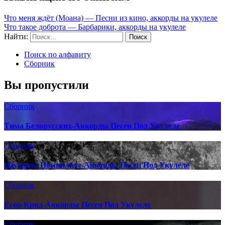
Что меня ждёт (Моана) — Песни из кино, аккорды на укулеле
Что такое доброта — Барбарики, аккорды на укулеле
Найти:
Поиск по алфавиту
Сборник
Вы пропустили
Сборник
Тима Белорусских-Аккорды Песен Под Укулеле
Сборник
Наутилус Помпилиус-Аккорды Песен Под Укулеле
Сборник
Егор Крид-Аккорды Песен Под Укулеле
Сборник