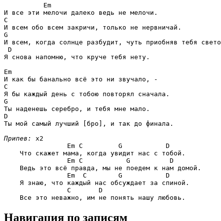
Em
C
G
И всем, когда солнце разбудит, чуть приобняв тебя свето
D
Я снова напомню, что круче тебя нету.

Em
C
G
D
Ты мой самый лучший [бро], и так до финала.

Припев:
 x2

Em C         G           D
    Что скажет мама, когда увидит нас с тобой.

Em C           G          D
    Ведь это всё правда, мы не поедем к нам домой.

Em  C        G           D
    Я знаю, что каждый нас обсуждает за спиной.

C       D
Навигация по записям