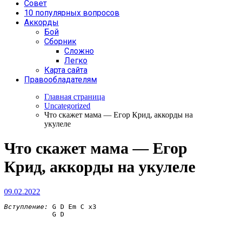
Совет
10 популярных вопросов
Аккорды
Бой
Сборник
Сложно
Легко
Карта сайта
Правообладателям
Главная страница
Uncategorized
Что скажет мама — Егор Крид, аккорды на
укулеле
Что скажет мама — Егор
Крид, аккорды на укулеле
09.02.2022
Вступление:
G D Em C
 x3 

G D