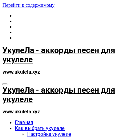
Перейти к содержимому
УкулеЛа - аккорды песен для
укулеле
www.ukulela.xyz
УкулеЛа - аккорды песен для
укулеле
www.ukulela.xyz
Главная
Как выбрать укулеле
Настройка укулеле