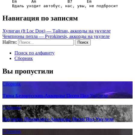
Em      Am             B7      Em
Навигация по записям
Хулиган (ft Loc Dog) — Тайпан, аккорды на укулеле
Чемпионы пепла — Pyrokinesis, аккорды на укулеле
Найти:
Поиск по алфавиту
Сборник
Вы пропустили
Сборник
Тима Белорусских-Аккорды Песен Под Укулеле
Сборник
Наутилус Помпилиус-Аккорды Песен Под Укулеле
Сборник