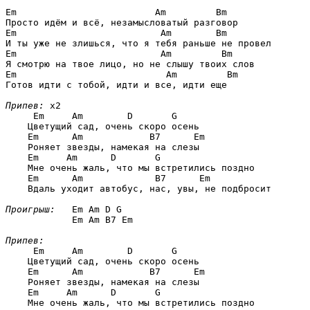
Em                         Am         Bm
Em                          Am        Bm
Em                          Am         Bm
Em                           Am         Bm
Готов идти с тобой, идти и все, идти еще 

Припев:
 x2

Em     Am        D       G
    Цветущий сад, очень скоро осень

Em      Am            B7      Em
    Роняет звезды, намекая на слезы

Em     Am      D       G
    Мне очень жаль, что мы встретились поздно

Em      Am             B7      Em
    Вдаль уходит автобус, нас, увы, не подбросит 

Проигрыш:
Em Am D G

            Em Am B7 Em
Припев:
Em     Am        D       G
    Цветущий сад, очень скоро осень

Em      Am            B7      Em
    Роняет звезды, намекая на слезы

Em     Am      D       G
    Мне очень жаль, что мы встретились поздно
