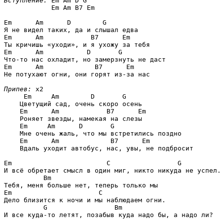
Вступление:
Em Am D G

            Em Am B7 Em
Em      Am      D        G
Em      Am            B7      Em
Em      Am           D       G
Em      Am             B7      Em
Не потухают огни, они горят из-за нас 

Припев:
 x2

Em     Am        D       G
    Цветущий сад, очень скоро осень

Em      Am            B7      Em
    Роняет звезды, намекая на слезы

Em     Am      D       G
    Мне очень жаль, что мы встретились поздно

Em      Am             B7      Em
    Вдаль уходит автобус, нас, увы, не подбросит  

Em                        C                 G
И всё обретает смысл в один миг, никто никуда не успел.

Bm
Em                      C
Дело близится к ночи и мы наблюдаем огни.

G                 Bm
И все куда-то летят, позабыв куда надо бы, а надо ли? 
