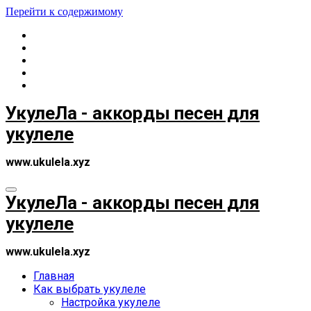
Перейти к содержимому
УкулеЛа - аккорды песен для
укулеле
www.ukulela.xyz
УкулеЛа - аккорды песен для
укулеле
www.ukulela.xyz
Главная
Как выбрать укулеле
Настройка укулеле