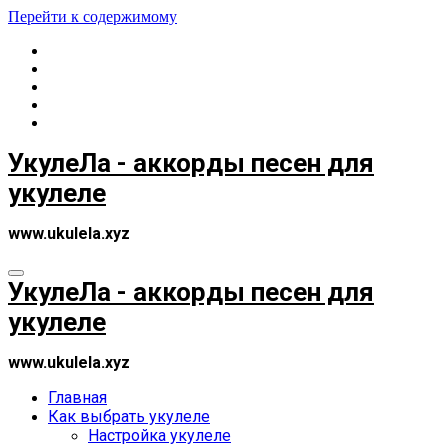
Перейти к содержимому
УкулеЛа - аккорды песен для
укулеле
www.ukulela.xyz
УкулеЛа - аккорды песен для
укулеле
www.ukulela.xyz
Главная
Как выбрать укулеле
Настройка укулеле