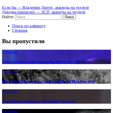
Если бы — Владимир Дантес, аккорды на укулеле
Девочка-пришелец — ЛСП, аккорды на укулеле
Найти:
Поиск по алфавиту
Сборник
Вы пропустили
Сборник
Тима Белорусских-Аккорды Песен Под Укулеле
Сборник
Наутилус Помпилиус-Аккорды Песен Под Укулеле
Сборник
Егор Крид-Аккорды Песен Под Укулеле
Сборник