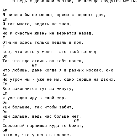
    Я ведь с девочкой-мечтой, не всегда сбудутся мечты.

Am
Em
Em
F
F
Dm
Так что где стоишь он тебя нашел, 

G#
Am
Em
Em
Dm
Dm
F                            G#
G#