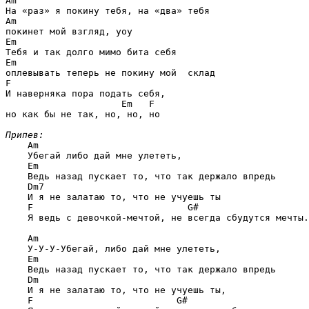
Am
Am
Em
Em
F
И наверняка пора подать себя, 

Em   F
но как бы не так, но, но, но

Припев:
Am
    Убегай либо дай мне улететь,

Em
    Ведь назад пускает то, что так держало впредь

Dm7
    И я не залатаю то, что не учуешь ты

F                            G#
    Я ведь с девочкой-мечтой, не всегда сбудутся мечты.

Am
    У-У-У-Убегай, либо дай мне улететь,

Em
    Ведь назад пускает то, что так держало впредь

Dm
    И я не залатаю то, что не учуешь ты,

F                          G#