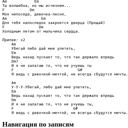
Am            Em
F           Dm
Am               Em
F               Dm
Холодным летом от мальчика сердца.

Припев:
 x2

Am
    Убегай либо дай мне улететь,

Em
    Ведь назад пускает то, что так держало впредь

Dm7
    И я не залатаю то, что не учуешь ты

F                            G#
    Я ведь с девочкой-мечтой, не всегда сбудутся мечты.

Am
    У-У-У-Убегай, либо дай мне улететь,

Em
    Ведь назад пускает то, что так держало впредь

Dm
    И я не залатаю то, что не учуешь ты,

F                          G#
Навигация по записям