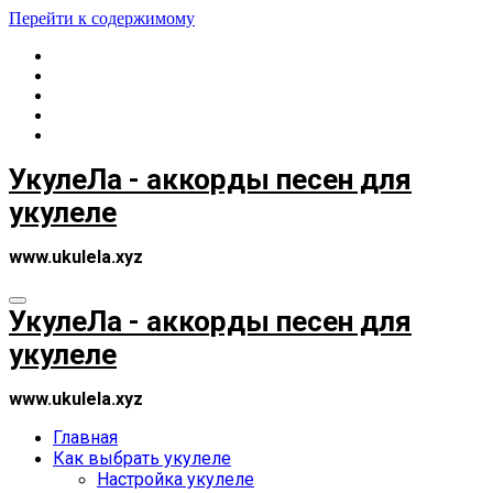
Перейти к содержимому
УкулеЛа - аккорды песен для
укулеле
www.ukulela.xyz
УкулеЛа - аккорды песен для
укулеле
www.ukulela.xyz
Главная
Как выбрать укулеле
Настройка укулеле