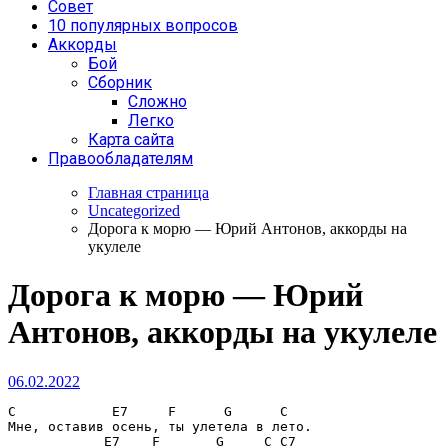
Совет
10 популярных вопросов
Аккорды
Бой
Сборник
Сложно
Легко
Карта сайта
Правообладателям
Главная страница
Uncategorized
Дорога к морю — Юрий Антонов, аккорды на
укулеле
Дорога к морю — Юрий
Антонов, аккорды на укулеле
06.02.2022
C            E7     F      G      C
Мне, оставив осень, ты улетела в лето.

E7    F       G     C C7