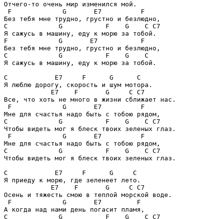
Отчего-то очень мир изменился мой.

F             G       E7          F
C             G           F    G    C C7
F             G       E7           F
C             G           F    G    C
Я сажусь в машину, еду к морю за тобой.

C            E7     F      G      C
Я люблю дорогу, скорость и шум мотора.

E7    F       G     C C7
Все, что хоть не много в жизни сближает нас.

F             G       E7          F
C             G           F    G    C C7
Чтобы видеть мог я блеск твоих зеленых глаз.

F             G       E7          F
C             G           F    G    C C7
Чтобы видеть мог я блеск твоих зеленых глаз.

C            E7     F      G     C
Я приеду к морю, где зеленеет лето.

E7    F       G     C C7
Осень и тяжесть смою в теплой морской воде.

F             G       E7         F
C             G           F    G    C C7