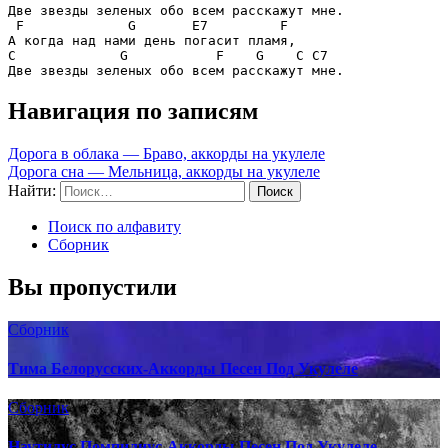
Две звезды зеленых обо всем расскажут мне.

F             G       E7         F
C             G           F    G    C C7
Навигация по записям
Дорога в облака — Браво, аккорды на укулеле
Дорога сна — Мельница, аккорды на укулеле
Найти:
Поиск по алфавиту
Сборник
Вы пропустили
Сборник
Тима Белорусских-Аккорды Песен Под Укулеле
Сборник
Наутилус Помпилиус-Аккорды Песен Под Укулеле