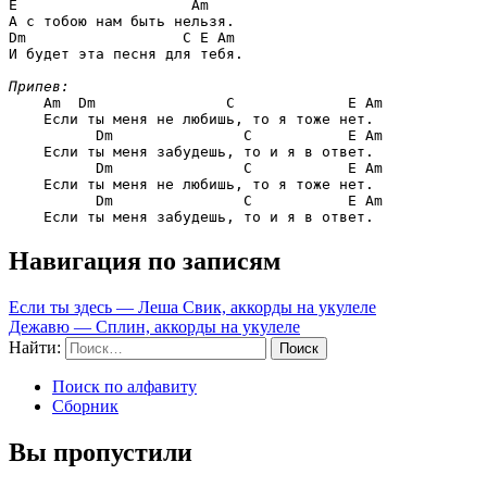
E                    Am
Dm                  C E Am
И будет эта песня для тебя.

Припев:
Am  Dm               C             E Am
    Если ты меня не любишь, то я тоже нет.

Dm               C           E Am
    Если ты меня забудешь, то и я в ответ.

Dm               C           E Am
    Если ты меня не любишь, то я тоже нет.

Dm               C           E Am
Навигация по записям
Если ты здесь — Леша Свик, аккорды на укулеле
Дежавю — Сплин, аккорды на укулеле
Найти:
Поиск по алфавиту
Сборник
Вы пропустили