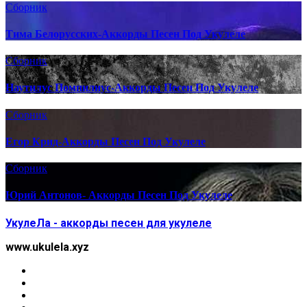
Сборник
Тима Белорусских-Аккорды Песен Под Укулеле
Сборник
Наутилус Помпилиус-Аккорды Песен Под Укулеле
Сборник
Егор Крид-Аккорды Песен Под Укулеле
Сборник
Юрий Антонов- Аккорды Песен Под Укулеле
УкулеЛа - аккорды песен для укулеле
www.ukulela.xyz