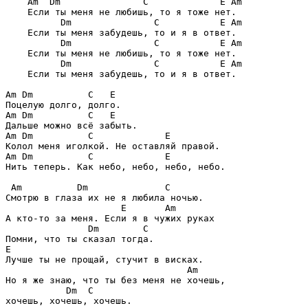
Am  Dm               C             E Am
    Если ты меня не любишь, то я тоже нет.

Dm               C           E Am
    Если ты меня забудешь, то и я в ответ.

Dm               C           E Am
    Если ты меня не любишь, то я тоже нет.

Dm               C           E Am
    Если ты меня забудешь, то и я в ответ.

Am Dm          C   E
Am Dm          C   E
Am Dm          C             E
Am Dm          C             E
Нить теперь. Как небо, небо, небо, небо.

Am          Dm              C
Смотрю в глаза их не я любила ночью.

E       Am
А кто-то за меня. Если я в чужих руках

Dm        C
E
Лучше ты не прощай, стучит в висках.

Am
Но я же знаю, что ты без меня не хочешь, 

Dm  C