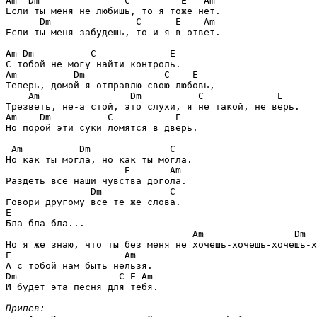
Am  Dm               C         E   Am
Если ты меня не любишь, то я тоже нет.

Dm               C      E    Am
Если ты меня забудешь, то и я в ответ.

Am Dm          C             E
Am          Dm              C    E
Теперь, домой я отправлю свою любовь, 

Am                Dm          C             E
Am    Dm          C           E
Но порой эти суки ломятся в дверь.

Am          Dm              C
Но как ты могла, но как ты могла.

E       Am
Раздеть все наши чувства догола.

Dm            C
E
Бла-бла-бла...

Am                Dm  
E                    Am
Dm                  C E Am
И будет эта песня для тебя.

Припев: