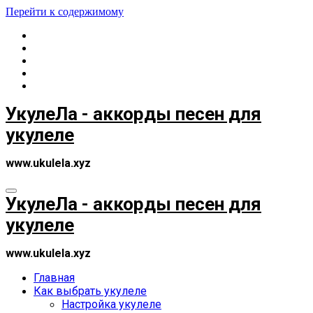
Перейти к содержимому
УкулеЛа - аккорды песен для
укулеле
www.ukulela.xyz
УкулеЛа - аккорды песен для
укулеле
www.ukulela.xyz
Главная
Как выбрать укулеле
Настройка укулеле