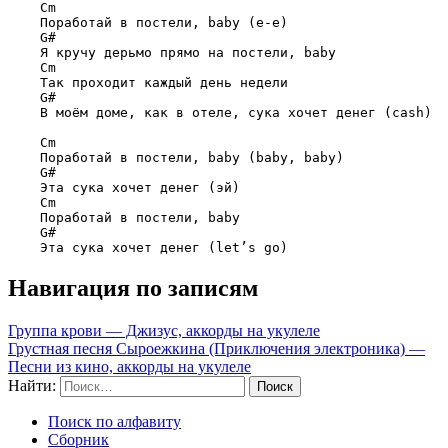
Cm
    Поработай в постели, baby (е-е)

G#
    Я кручу дерьмо прямо на постели, baby

Cm
    Так проходит каждый день недели

G#
    В моём доме, как в отеле, сука хочет денег (cash)

Cm
    Поработай в постели, baby (baby, baby)

G#
    Эта сука хочет денег (эй)

Cm
    Поработай в постели, baby

G#
Навигация по записям
Группа крови — Джизус, аккорды на укулеле
Грустная песня Сыроежкина (Приключения электроника) —
Песни из кино, аккорды на укулеле
Найти:
Поиск по алфавиту
Сборник