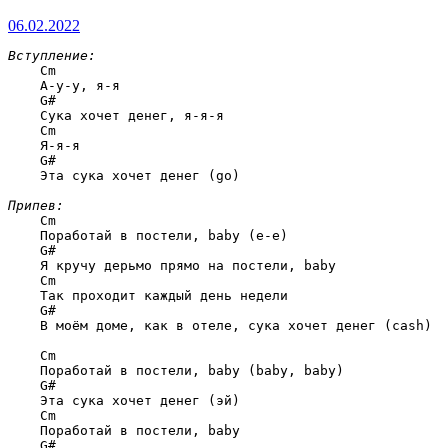
06.02.2022
Вступление:
Cm
    А-у-у, я-я

G#
    Сука хочет денег, я-я-я

Cm
    Я-я-я

G#
    Эта сука хочет денег (go)

Припев:
Cm
    Поработай в постели, baby (е-е)

G#
    Я кручу дерьмо прямо на постели, baby

Cm
    Так проходит каждый день недели

G#
    В моём доме, как в отеле, сука хочет денег (cash)

Cm
    Поработай в постели, baby (baby, baby)

G#
    Эта сука хочет денег (эй)

Cm
    Поработай в постели, baby

G#