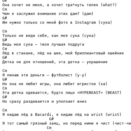
G#
Cm
G#
Им нужно только со мной фото в Instagram (сука)

Cm
G#
Cm
G#
Детка не для отношений, эта детка — украшение

Cm
G#
Cm
G#
Но сразу раздевается и уползает вниз

Cm
Я кидаю лёд в Bacardi, я кидаю лёд на wrist (wrist)

G#
Я тот самый грязный заяц, но перед ними я чист (чист-чи
Cm