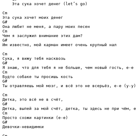
    Эта сука хочет денег (let’s go)

Cm
G#
Cm
G#
Им известно, мой карман имеет очень крупный нал

Cm
G#
Cm
G#
Ты отравляешь мой мозг, и всё это не всерьёз, е-е (у-у)

Cm
G#
Cm
G#
Девочки-невидимки

Cm