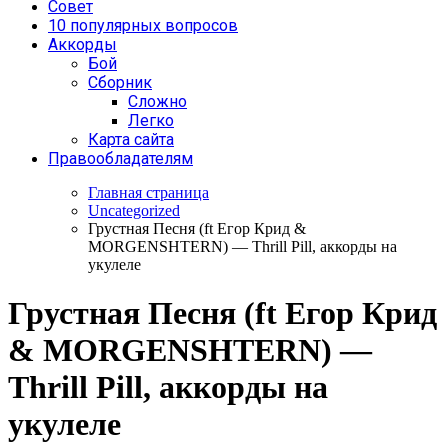
Совет
10 популярных вопросов
Аккорды
Бой
Сборник
Сложно
Легко
Карта сайта
Правообладателям
Главная страница
Uncategorized
Грустная Песня (ft Егор Крид &
MORGENSHTERN) — Thrill Pill, аккорды на
укулеле
Грустная Песня (ft Егор Крид
& MORGENSHTERN) —
Thrill Pill, аккорды на
укулеле