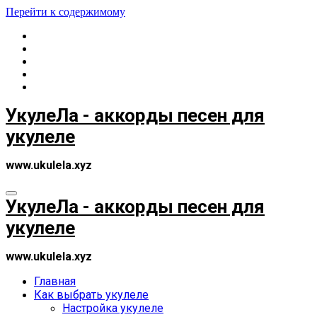
Перейти к содержимому
УкулеЛа - аккорды песен для
укулеле
www.ukulela.xyz
УкулеЛа - аккорды песен для
укулеле
www.ukulela.xyz
Главная
Как выбрать укулеле
Настройка укулеле