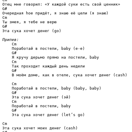
G#
Cm
G#
Эта сука хочет денег (go)

Припев:
Cm
    Поработай в постели, baby (е-е)

G#
    Я кручу дерьмо прямо на постели, baby

Cm
    Так проходит каждый день недели

G#
    В моём доме, как в отеле, сука хочет денег (cash)

Cm
    Поработай в постели, baby (baby, baby)

G#
    Эта сука хочет денег (эй)

Cm
    Поработай в постели, baby

G#
    Эта сука хочет денег (let’s go)

Cm