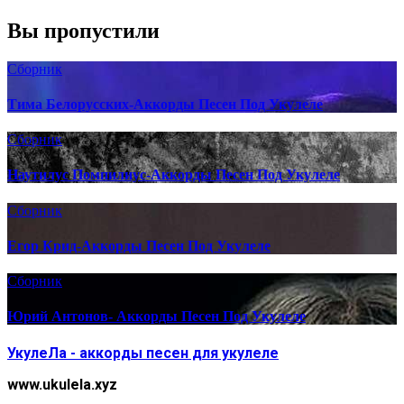
Вы пропустили
Сборник
Тима Белорусских-Аккорды Песен Под Укулеле
Сборник
Наутилус Помпилиус-Аккорды Песен Под Укулеле
Сборник
Егор Крид-Аккорды Песен Под Укулеле
Сборник
Юрий Антонов- Аккорды Песен Под Укулеле
УкулеЛа - аккорды песен для укулеле
www.ukulela.xyz