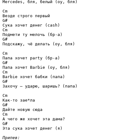
Mercedes, бля, белый (оу, бля)

Cm
G#
Cm
G#
Подскажу, чё делать (оу, бля)

Cm
G#
Cm
G#
Захочу — ударю, шаришь? (папа)

Cm
G#
Cm
G#
Эта сука хочет денег (я)

Припев: