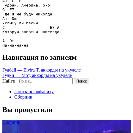
Am  C  F
G  E7
Am  Dm
C                   E7 A
Которую запомню навсегда 

A  Dm
Навигация по записям
Гудбай — Elvira T, аккорды на укулеле
Гудки — Мот, аккорды на укулеле
Найти:
Поиск по алфавиту
Сборник
Вы пропустили
Сборник