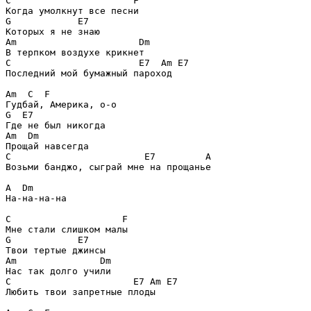
C                      F
G            E7
Am                      Dm
C                       E7  Am E7
Последний мой бумажный пароход

Am  C  F
G  E7
Am  Dm
C                        E7         A
Возьми банджо, сыграй мне на прощанье

A  Dm
На-на-на-на

C                    F
G            E7
Am               Dm
C                      E7 Am E7
Любить твои запретные плоды
