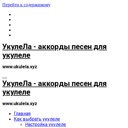
Перейти к содержимому
УкулеЛа - аккорды песен для
укулеле
www.ukulela.xyz
УкулеЛа - аккорды песен для
укулеле
www.ukulela.xyz
Главная
Как выбрать укулеле
Настройка укулеле