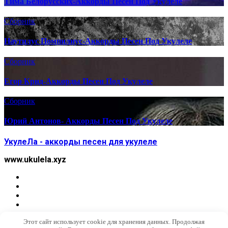
Тима Белорусских-Аккорды Песен Под Укулеле
Сборник
Наутилус Помпилиус-Аккорды Песен Под Укулеле
Сборник
Егор Крид-Аккорды Песен Под Укулеле
Сборник
Юрий Антонов- Аккорды Песен Под Укулеле
УкулеЛа - аккорды песен для укулеле
www.ukulela.xyz
Этот сайт использует cookie для хранения данных. Продолжая