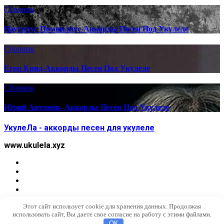
Сборник
Наутилус Помпилиус-Аккорды Песен Под Укулеле
Сборник
Егор Крид-Аккорды Песен Под Укулеле
Сборник
Юрий Антонов- Аккорды Песен Под Укулеле
УкулеЛа - аккорды песен для укулеле
www.ukulela.xyz
Этот сайт использует cookie для хранения данных. Продолжая
использовать сайт, Вы даете свое согласие на работу с этими файлами.
OK