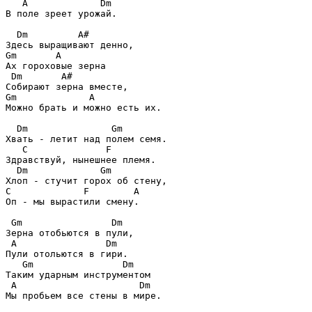
A             Dm
В поле зреет урожай.

Dm         A#
Gm       A
Ах гороховые зерна

Dm       A#
Gm             A
Можно брать и можно есть их.

Dm               Gm
Хвать - летит над полем семя.

C              F
Здравствуй, нынешнее племя.

Dm             Gm
C             F        A
Оп - мы вырастили смену.

Gm                Dm
Зерна отобьются в пули,

A                Dm
Пули отольются в гири.

Gm                Dm
Таким ударным инструментом

A                      Dm
Мы пробьем все стены в мире.
