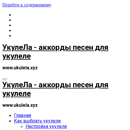
Перейти к содержимому
УкулеЛа - аккорды песен для
укулеле
www.ukulela.xyz
УкулеЛа - аккорды песен для
укулеле
www.ukulela.xyz
Главная
Как выбрать укулеле
Настройка укулеле