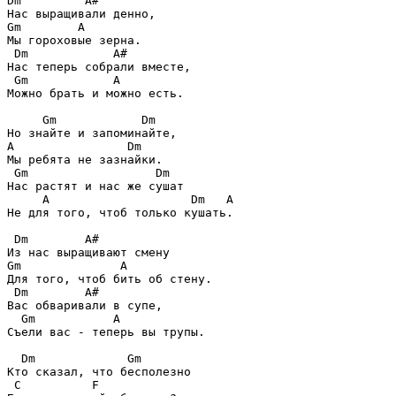
Dm         A#
Gm        A
Мы гороховые зерна.

Dm            A#
Нас теперь собрали вместе,

Gm            A
Можно брать и можно есть.

Gm            Dm
A                Dm
Мы ребята не зазнайки.

Gm                  Dm
Нас растят и нас же сушат

A                    Dm   A
Не для того, чтоб только кушать.

Dm        A#
Gm              A
Для того, чтоб бить об стену.

Dm        A#
Вас обваривали в супе,

Gm           A
Съели вас - теперь вы трупы.

Dm             Gm
Кто сказал, что бесполезно

C          F