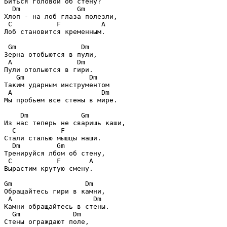
Биться головой об стену?

Dm              Gm
Хлоп - на лоб глаза полезли,

C           F          A
Лоб становится кременным.

Gm                Dm
Зерна отобьются в пули,

A                Dm
Пули отольются в гири.

Gm                Dm
Таким ударным инструментом

A                      Dm
Мы пробьем все стены в мире.

Dm             Gm
Из нас теперь не сваришь каши,

C           F
Стали сталью мышцы наши.

Dm         Gm
Тренируйся лбом об стену,

C           F       A
Вырастим крутую смену.

Gm                  Dm
Обращайтесь гири в камни,

A                    Dm
Камни обращайтесь в стены.

Gm             Dm
Стены ограждают поле,
