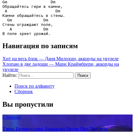
Gm                  Dm
Обращайтесь гири в камни,

A                    Dm
Камни обращайтесь в стены.

Gm             Dm
Стены ограждают поле,

A             Dm
Навигация по записям
Хит на весь блок — Даня Милохин, аккорды на укулеле
Хлопаю в две ладоши — Мари Краймбрери, аккорды на
укулеле
Найти:
Поиск по алфавиту
Сборник
Вы пропустили
Сборник
Тима Белорусских-Аккорды Песен Под Укулеле