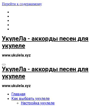
Перейти к содержимому
УкулеЛа - аккорды песен для
укулеле
www.ukulela.xyz
УкулеЛа - аккорды песен для
укулеле
www.ukulela.xyz
Главная
Как выбрать укулеле
Настройка укулеле