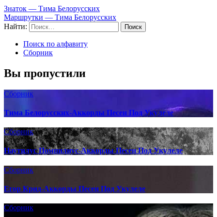
Знаток — Тима Белорусских
Маршрутки — Тима Белорусских
Найти:
Поиск по алфавиту
Сборник
Вы пропустили
Сборник
Тима Белорусских-Аккорды Песен Под Укулеле
Сборник
Наутилус Помпилиус-Аккорды Песен Под Укулеле
Сборник
Егор Крид-Аккорды Песен Под Укулеле
Сборник