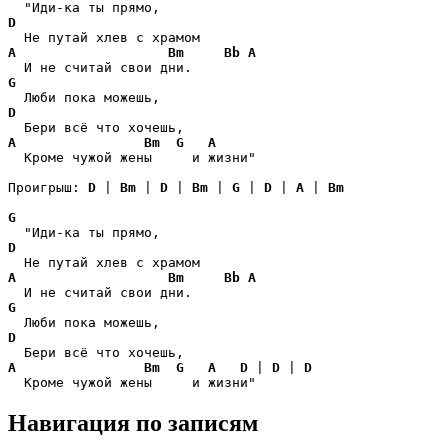
D
A
Bm
Bb
A
G
D
A
Bm
G
A
  Кроме чужой жены     и жизни"

Проигрыш: 
D
 | 
Bm
 | 
D
 | 
Bm
 | 
G
 | 
D
 | 
A
 | 
Bm
G
D
A
Bm
Bb
A
G
D
A
Bm
G
A
D
 | 
D
 | 
D
  Кроме чужой жены     и жизни"
Навигация по записям