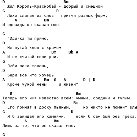
D
Bm
G
D
  Лихо слагал из слов   притчи разных форм,

A
Bm
И однажды он сказал мне:

G
D
A
Bm
Bb
A
G
D
A
Bm
G
A
D
 | 
D
  Кроме чужой жены     и жизни"

D
Bm
D
Bm
G
D
  Я б закидал его камнями,    если б сам был без греха,

A
Bm
Лишь за то, что он сказал мне:

G