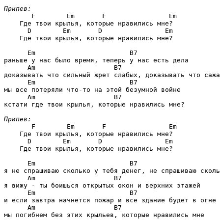
Припев:
F        Em       F                Em
    Где твои крылья, которые нравились мне?

D        Em       D                Em
    Где твои крылья, которые нравились мне?

Em                        B7
раньше y нас было время, теперь y нас есть дела

Am                    B7
доказывать что сильный жрет слабых, доказывать что сажа
Em                        B7
мы все потеряли что-то на этой безумной войне

Am                    B7
кстати где твои крылья, которые нравились мне?

Припев:
F        Em       F                Em
    Где твои крылья, которые нравились мне?

D        Em       D                Em
    Где твои крылья, которые нравились мне?

Em                        B7
я не спрашиваю сколько y тебя денег, не спрашиваю сколь
Am                    B7
я вижу - ты боишься открытых окон и верхних этажей

Em                        B7
и если завтра начнется пожар и все здание будет в огне

Am                    B7
мы погибнем без этих крыльев, которые нравились мне
