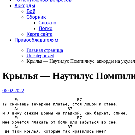
Аккорды
Бой
Сборник
Сложно
Легко
Карта сайта
Правообладателям
Главная страница
Uncategorized
Крылья — Наутилус Помпилиус, аккорды на укулел
Крылья — Наутилус Помпилиу
06.02.2022
Em                        B7
Ты снимаешь вечернее платье, стоя лицом к стене,

Am                    B7
И я вижу свежие шрамы на гладкой, как бархат, спине.

Em                        B7
Мне хочется плакать от боли или забыться во сне.

Am                    B7
Где твои крылья, которые так нравились мне?
