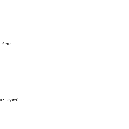
 бела

ко мужей
