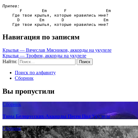
Припев:
F        Em       F                Em
    Где твои крылья, которые нравились мне?

D        Em       D                Em
Навигация по записям
Крылья — Вячеслав Мясников, аккорды на укулеле
Крылья — Трофим, аккорды на укулеле
Найти:
Поиск по алфавиту
Сборник
Вы пропустили
Сборник
Тима Белорусских-Аккорды Песен Под Укулеле
Сборник