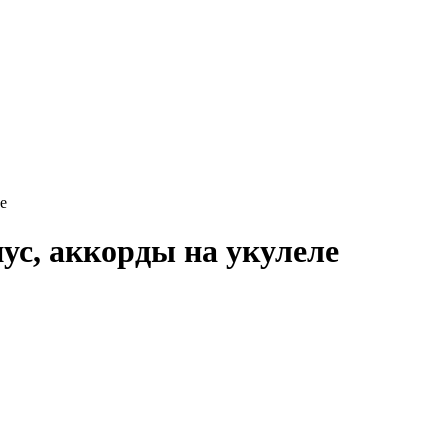
е
с, аккорды на укулеле