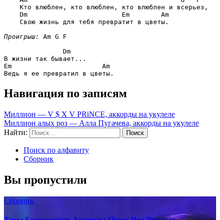
    Кто влюблен, кто влюблен, кто влюблен и всерьез,

Dm                        Em        Am
    Свою жизнь для тебя превратит в цветы.

Проигрыш:
Am G F
Dm
Em                       Am
Навигация по записям
Миллион — V $ X V PRiNCE, аккорды на укулеле
Миллион алых роз — Алла Пугачева, аккорды на укулеле
Найти:
Поиск по алфавиту
Сборник
Вы пропустили
Сборник
Тима Белорусских-Аккорды Песен Под Укулеле