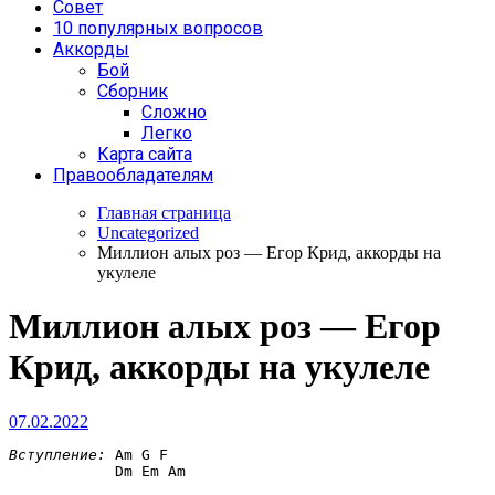
Совет
10 популярных вопросов
Аккорды
Бой
Сборник
Сложно
Легко
Карта сайта
Правообладателям
Главная страница
Uncategorized
Миллион алых роз — Егор Крид, аккорды на
укулеле
Миллион алых роз — Егор
Крид, аккорды на укулеле
07.02.2022
Вступление:
Am G F

            Dm Em Am