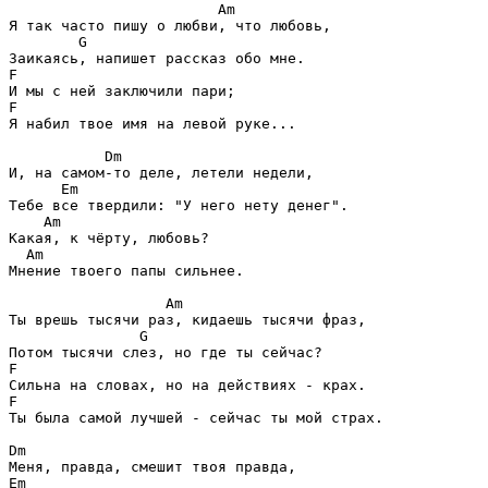
Am
Я так часто пишу о любви, что любовь,

G
F
F
Я набил твое имя на левой руке...

Dm
И, на самом-то деле, летели недели,

Em
Тебе все твердили: "У него нету денег".

Am
Какая, к чёрту, любовь?

Am
Мнение твоего папы сильнее.

Am
Ты врешь тысячи раз, кидаешь тысячи фраз,

G
F
F
Ты была самой лучшей - сейчас ты мой страх.

Dm
Em