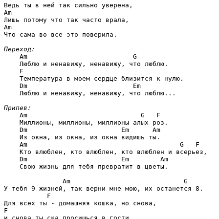
Am
Am
Что сама во все это поверила.

Переход:
Am                           G
    Люблю и ненавижу, ненавижу, что люблю.

F
    Температура в моем сердце близится к нулю.

Dm                           Em
    Люблю и ненавижу, ненавижу, что люблю...

Припев:
Am                             G   F
    Миллионы, миллионы, миллионы алых роз.

Dm                        Em      Am
    Из окна, из окна, из окна видишь ты.

Am                                       G   F
    Кто влюблен, кто влюблен, кто влюблен и всерьез,

Dm                        Em        Am
    Свою жизнь для тебя превратит в цветы.

Am                             G
У тебя 9 жизней, так верни мне мою, их останется 8.

F
F