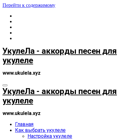
Перейти к содержимому
УкулеЛа - аккорды песен для
укулеле
www.ukulela.xyz
УкулеЛа - аккорды песен для
укулеле
www.ukulela.xyz
Главная
Как выбрать укулеле
Настройка укулеле