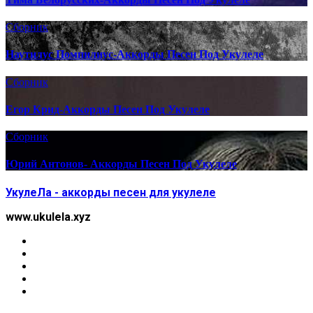
Сборник
Наутилус Помпилиус-Аккорды Песен Под Укулеле
Сборник
Егор Крид-Аккорды Песен Под Укулеле
Сборник
Юрий Антонов- Аккорды Песен Под Укулеле
УкулеЛа - аккорды песен для укулеле
www.ukulela.xyz