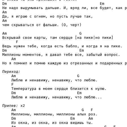
Dm                                         Em
Am
Am
чем скрываться от фальши. (О, черт)

Am                                G
Вскрывай свои карты, там сердце [на пике|но пики]

F
Dm                                Em
Миллионы моментов, я давал тебе все, забытый вопрос.

Am
Но я помнил и помню каждую из отрезанных и подаренных р
Переход:
Am                           G
    Люблю и ненавижу, ненавижу, что люблю.

F
    Температура в моем сердце близится к нулю.

Dm                           Em
    Люблю и ненавижу, ненавижу, что люблю...

Припев:
 x2

Am                             G   F
    Миллионы, миллионы, миллионы алых роз.

Dm                        Em      Am
    Из окна, из окна, из окна видишь ты.

Am                                       G   F