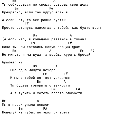
Bm                  A
Ты собираешься не спеша, решаешь свои дела

Em               F#
Прекрасно, если там вдруг есть я

G
А если нет, то все равно пустяк

F#
Просто останусь навсегда с тобой, как будто шрам

Bm                A
(А если что, я кольцами развеюсь в туман)

Em                F#
Пока ты нам готовишь новую порцию драм

Bm                A              Em   F#
Но минута и мы душа, а вообще курить бросай

Припев:
 x2

Bm         A
    Еще одна минута вечера

Em        F#
    И мы с тобой вот-вот увидимся

Bm           A
    Ты будешь говорить о вечности

Em          F#
    А я тупить и хотеть просто близости 

Bm               A
Мы в порох упали пеплом

Em          F#