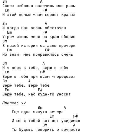
Bm              A
Своею любовью залечишь мне раны

Em              F#
И этой ночью «нам сорвет краны»

Bm                A
И когда наш огонь обесточен

Em             F#
Bm                A
В нашей истории оставлю прочерк

Em              F#
Но знай, мне понравилось очень

Bm               A
И я верю в тебя, верю в тебя

Em             F#
Bm         A
Верю тебе, верю тебе

Em            F#
Верю тебе, нас куда-то уносит

Припев:
 x2

Bm         A
    Еще одна минута вечера

Em        F#
    И мы с тобой вот-вот увидимся

Bm           A
    Ты будешь говорить о вечности
