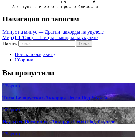
Em          F#
Навигация по записям
Минус на минус — Драгни, аккорды на укулеле
Мир (ft L’One) — Пицца, аккорды на укулеле
Найти:
Поиск по алфавиту
Сборник
Вы пропустили
Сборник
Тима Белорусских-Аккорды Песен Под Укулеле
Сборник
Наутилус Помпилиус-Аккорды Песен Под Укулеле
Сборник