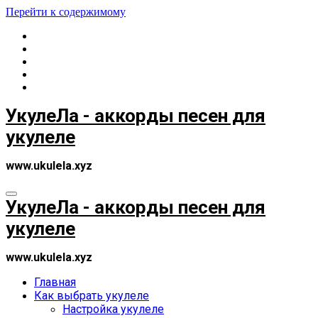
Перейти к содержимому
УкулеЛа - аккорды песен для
укулеле
www.ukulela.xyz
УкулеЛа - аккорды песен для
укулеле
www.ukulela.xyz
Главная
Как выбрать укулеле
Настройка укулеле