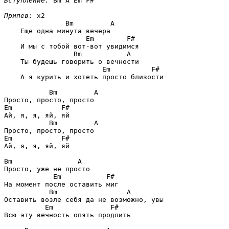
Вступление:
Bm A Em F#
Припев:
 x2

Bm         A
    Еще одна минута вечера

Em        F#
    И мы с тобой вот-вот увидимся

Bm           A
    Ты будешь говорить о вечности

Em          F#
    А я курить и хотеть просто близости 

Bm         A
Em            F#
Ай, я, я, яй, яй 

Bm         A
Em            F#
Ай, я, я, яй, яй 

Bm                A
Просто, уже не просто

Em           F#
На момент после оставить миг

Bm                 A
Оставить возле себя да не возможно, увы

Em              F#
Всю эту вечность опять продлить
