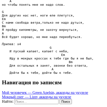
A
но чтобы понять мне не надо слов. 

G
Em
Bm
A
Всё будет хорошо, но мне надо переобуться. 

Припев:
 x4

G
    И пускай капает, капает с неба, 

Em
    Иду в мокрых кроссах к тебе где бы я не был, 

Bm
    Для остальных я занят, звонки без ответа, 

A
Навигация по записям
Мой человечек — Green Apelsin, аккорды на укулеле
Мокрый снег — Lizer, аккорды на укулеле
Найти: