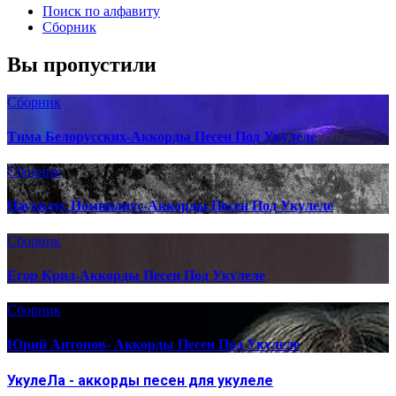
Поиск по алфавиту
Сборник
Вы пропустили
Сборник
Тима Белорусских-Аккорды Песен Под Укулеле
Сборник
Наутилус Помпилиус-Аккорды Песен Под Укулеле
Сборник
Егор Крид-Аккорды Песен Под Укулеле
Сборник
Юрий Антонов- Аккорды Песен Под Укулеле
УкулеЛа - аккорды песен для укулеле