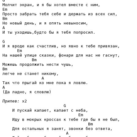
G
Em
Bm
A
И ты уходишь,будто бы я тебя попросил. 

G
И я вроде как счастлив, но явно к тебе привязан, 

Em
На нашей улице сказки, фонари для нас не гаснут, 

Bm
Bm
легче не станет никому, 

A
A
(Да ладно, я словлю) 

Припев:
 x2

G
    И пускай капает, капает с неба, 

Em
    Иду в мокрых кроссах к тебе где бы я не был, 

Bm
    Для остальных я занят, звонки без ответа, 

A