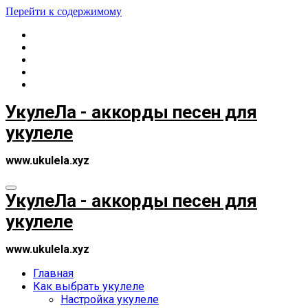
Перейти к содержимому
УкулеЛа - аккорды песен для
укулеле
www.ukulela.xyz
УкулеЛа - аккорды песен для
укулеле
www.ukulela.xyz
Главная
Как выбрать укулеле
Настройка укулеле