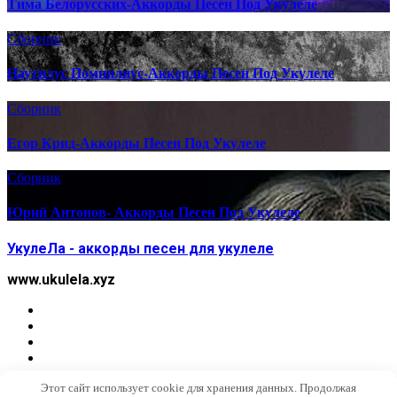
Тима Белорусских-Аккорды Песен Под Укулеле
Сборник
Наутилус Помпилиус-Аккорды Песен Под Укулеле
Сборник
Егор Крид-Аккорды Песен Под Укулеле
Сборник
Юрий Антонов- Аккорды Песен Под Укулеле
УкулеЛа - аккорды песен для укулеле
www.ukulela.xyz
Этот сайт использует cookie для хранения данных. Продолжая