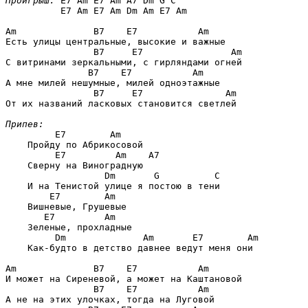
Проигрыш:
E7 Am E7 Am A7 Dm G C 

          E7 Am E7 Am Dm Am E7 Am
Am              B7    E7           Am
Есть улицы центральные, высокие и важные

B7     E7                Am
С витринами зеркальными, с гирляндами огней

B7    E7           Am
А мне милей нешумные, милей одноэтажные

B7     E7               Am
От их названий ласковых становится светлей

Припев:
E7        Am
    Пройду по Абрикосовой

E7         Am    A7
    Сверну на Виноградную

Dm       G          C
    И на Тенистой улице я постою в тени

E7        Am
    Вишневые, Грушевые

E7         Am
    Зеленые, прохладные

Dm              Am       E7        Am
    Как-будто в детство давнее ведут меня они

Am              B7    E7           Am
И может на Сиреневой, а может на Каштановой

B7    E7           Am
А не на этих улочках, тогда на Луговой
