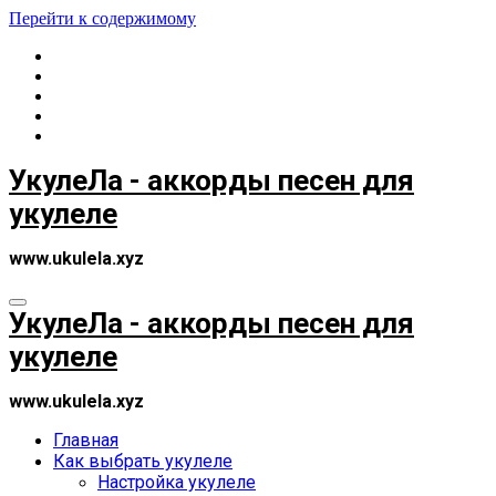
Перейти к содержимому
УкулеЛа - аккорды песен для
укулеле
www.ukulela.xyz
УкулеЛа - аккорды песен для
укулеле
www.ukulela.xyz
Главная
Как выбрать укулеле
Настройка укулеле