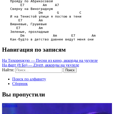
    Пройду по Абрикосовой

E7         Am    A7
    Сверну на Виноградную

Dm       G          C
    И на Тенистой улице я постою в тени

E7        Am
    Вишневые, Грушевые

E7         Am
    Зеленые, прохладные

Dm              Am       E7        Am
Навигация по записям
На Тихорецкую — Песни из кино, аккорды на укулеле
На фарт (ft Бо) — Zivert, аккорды на укулеле
Найти:
Поиск по алфавиту
Сборник
Вы пропустили
Сборник