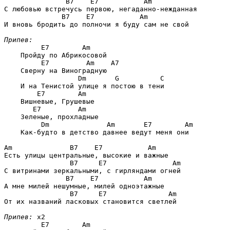
B7    E7           Am
С любовью встречусь первою, негаданно-нежданная

B7    E7           Am
И вновь бродить до полночи я буду сам не свой

Припев:
E7        Am
    Пройду по Абрикосовой

E7         Am    A7
    Сверну на Виноградную

Dm       G          C
    И на Тенистой улице я постою в тени

E7        Am
    Вишневые, Грушевые

E7         Am
    Зеленые, прохладные

Dm              Am       E7        Am
    Как-будто в детство давнее ведут меня они

Am              B7    E7           Am
Есть улицы центральные, высокие и важные

B7     E7                Am
С витринами зеркальными, с гирляндами огней

B7    E7           Am
А мне милей нешумные, милей одноэтажные

B7     E7               Am
От их названий ласковых становится светлей

Припев:
 x2

E7        Am