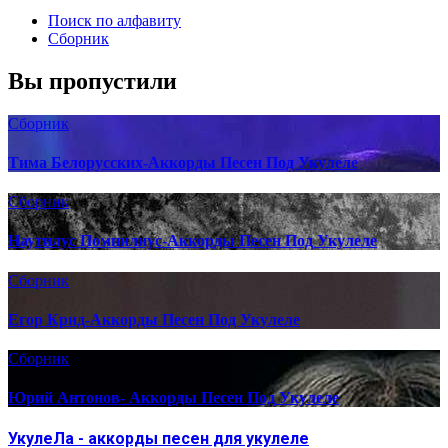
Поиск по алфавиту
Сборник
Вы пропустили
Сборник
Тима Белорусских-Аккорды Песен Под Укулеле
Сборник
Наутилус Помпилиус-Аккорды Песен Под Укулеле
Сборник
Егор Крид-Аккорды Песен Под Укулеле
Сборник
Юрий Антонов- Аккорды Песен Под Укулеле
УкулеЛа - аккорды песен для укулеле