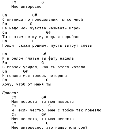
Fm           G
    Мне интересно

Cm           G#
Fm          G
Cm                 G#
Fm           G
Пойди, скажи родным, пусть вытрут слёзы

Cm               G#
Fm               G
Cm       G#
Fm                 G
Хочу, чтоб от меня ты

Припев:
Cm           G#
    Моя невеста, ты моя невеста

Fm              G
    И, если честно, мне с тобою так повезло

Cm           G#
    Моя невеста, ты моя невеста

Fm             G
    Мне интересно, это наяву или сон?
