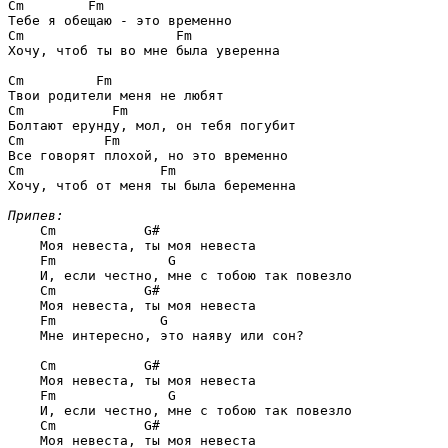
Cm        Fm
Cm                   Fm
Хочу, чтоб ты во мне была уверенна

Cm         Fm
Cm           Fm
Cm          Fm
Cm                 Fm
Хочу, чтоб от меня ты была беременна

Припев:
Cm           G#
    Моя невеста, ты моя невеста

Fm              G
    И, если честно, мне с тобою так повезло

Cm           G#
    Моя невеста, ты моя невеста

Fm             G
    Мне интересно, это наяву или сон?

Cm           G#
    Моя невеста, ты моя невеста

Fm              G
    И, если честно, мне с тобою так повезло

Cm           G#
    Моя невеста, ты моя невеста
