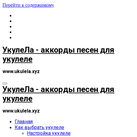
Перейти к содержимому
УкулеЛа - аккорды песен для
укулеле
www.ukulela.xyz
УкулеЛа - аккорды песен для
укулеле
www.ukulela.xyz
Главная
Как выбрать укулеле
Настройка укулеле