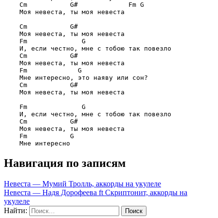
Cm           G#             Fm G
    Моя невеста, ты моя невеста

Cm           G#
    Моя невеста, ты моя невеста

Fm              G
    И, если честно, мне с тобою так повезло

Cm           G#
    Моя невеста, ты моя невеста

Fm             G
    Мне интересно, это наяву или сон?

Cm           G#
    Моя невеста, ты моя невеста

Fm              G
    И, если честно, мне с тобою так повезло

Cm           G#
    Моя невеста, ты моя невеста

Fm           G
Навигация по записям
Невеста — Мумий Тролль, аккорды на укулеле
Невеста — Надя Дорофеева ft Скриптонит, аккорды на
укулеле
Найти: