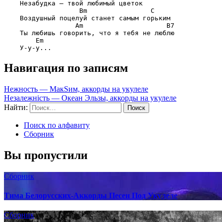
    Незабудка — твой любимый цветок

Bm                C
    Воздушный поцелуй станет самым горьким

Am                     B7
    Ты любишь говорить, что я тебя не люблю

Em
Навигация по записям
Нежность — МакSим, аккорды на укулеле
Незалежність — Океан Эльзы, аккорды на укулеле
Найти:
Поиск по алфавиту
Сборник
Вы пропустили
Сборник
Тима Белорусских-Аккорды Песен Под Укулеле
Сборник