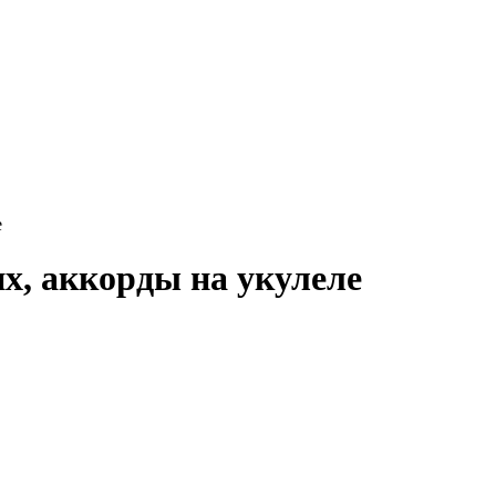
е
х, аккорды на укулеле