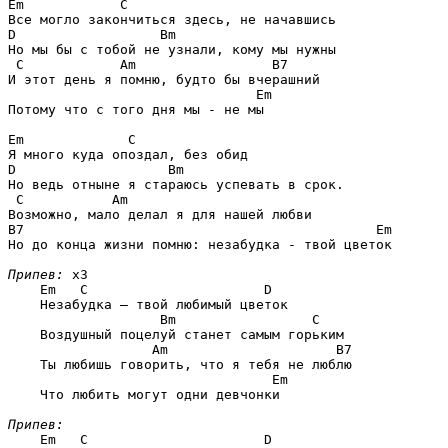
Em            C
D                  Bm
Но мы бы с тобой не узнали, кому мы нужны

C            Am                 B7
И этот день я помню, будто бы вчерашний

Em
Потому что с того дня мы - не мы

Em             C
D                   Bm
Но ведь отныне я стараюсь успевать в срок.

C           Am
B7                                            Em
Но до конца жизни помню: незабудка - твой цветок

Припев:
 x3

Em   C                      D
    Незабудка — твой любимый цветок

Bm                 C
    Воздушный поцелуй станет самым горьким

Am                     B7
    Ты любишь говорить, что я тебя не люблю

Em
    Что любить могут одни девчонки

Припев:
Em   C                      D