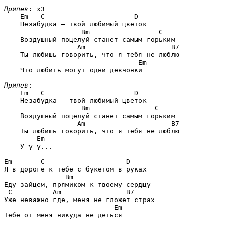
Припев:
 x3

Em   C                      D
    Незабудка — твой любимый цветок

Bm                 C
    Воздушный поцелуй станет самым горьким

Am                     B7
    Ты любишь говорить, что я тебя не люблю

Em
    Что любить могут одни девчонки

Припев:
Em   C                      D
    Незабудка — твой любимый цветок

Bm                C
    Воздушный поцелуй станет самым горьким

Am                     B7
    Ты любишь говорить, что я тебя не люблю

Em
    У-у-у...

Em       C                    D
Я в дороге к тебе с букетом в руках

Bm
Еду зайцем, прямиком к твоему сердцу

C          Am                B7
Уже неважно где, меня не гложет страх

Em
Тебе от меня никуда не деться
