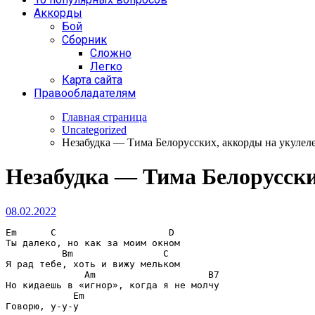
Аккорды
Бой
Сборник
Сложно
Легко
Карта сайта
Правообладателям
Главная страница
Uncategorized
Незабудка — Тима Белорусских, аккорды на укулел
Незабудка — Тима Белорусски
08.02.2022
Em      C                    D
Ты далеко, но как за моим окном

Bm                C
Я рад тебе, хоть и вижу мельком

Am                    B7
Но кидаешь в «игнор», когда я не молчу

Em
Говорю, у-у-у
