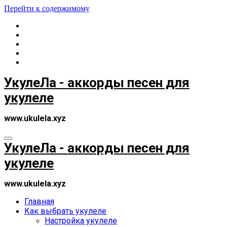
Перейти к содержимому
УкулеЛа - аккорды песен для
укулеле
www.ukulela.xyz
УкулеЛа - аккорды песен для
укулеле
www.ukulela.xyz
Главная
Как выбрать укулеле
Настройка укулеле