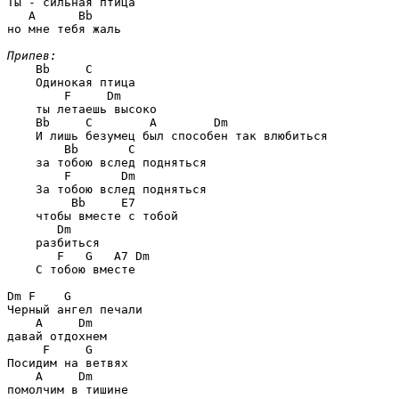
Ты - сильная птица

A      Bb
но мне тебя жаль

Припев:
Bb     C
    Одинокая птица

F     Dm
    ты летаешь высоко

Bb     C        A        Dm
    И лишь безумец был способен так влюбиться

Bb       C
    за тобою вслед подняться

F       Dm
    За тобою вслед подняться

Bb     E7
    чтобы вместе с тобой

Dm
    разбиться

F   G   A7 Dm
    С тобою вместе

Dm F    G
Черный ангел печали

A     Dm
давай отдохнем

F     G
Посидим на ветвях

A     Dm
помолчим в тишине
