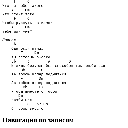
F     G
Что на небе такого

A     Dm
что стоит того

F     G
Чтобы рухнуть на камни

A     Dm
тебе или мне?

Припев:
Bb     C
    Одинокая птица

F     Dm
    ты летаешь высоко

Bb     C        A        Dm
    И лишь безумец был способен так влюбиться

Bb       C
    за тобою вслед подняться

F       Dm
    За тобою вслед подняться

Bb     E7
    чтобы вместе с тобой

Dm
    разбиться

F   G   A7 Dm
Навигация по записям