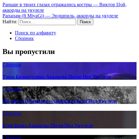
Раньше в твоих глазах отражались костры — Виктор Цой,
аккорды на укулеле
Рапапам (ft MiyaGi) — Эндшпиль, аккорды на укулеле
Найти:
Поиск по алфавиту
Сборник
Вы пропустили
Сборник
Тима Белорусских-Аккорды Песен Под Укулеле
Сборник
Наутилус Помпилиус-Аккорды Песен Под Укулеле
Сборник
Егор Крид-Аккорды Песен Под Укулеле
Сборник