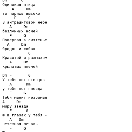
Dm F    G
Одинокая птица

A     Dm
ты паришь высоко

F     G
В антрацитовом небе

A     Dm
безлунных ночей

F     G
Повергая в смятенье

A     Dm
бродяг и собак

F       G
Красотой и размахом

A     Dm
крылатых плечей

Dm F       G
У тебя нет птенцов

A      Dm
у тебя нет гнезда

F     G
A     Dm
миру звезда

F      G
Ф в глазах у тебя -

A   Dm
неземная печаль

F     G