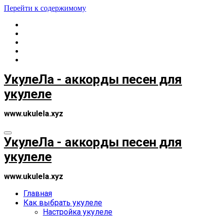
Перейти к содержимому
УкулеЛа - аккорды песен для
укулеле
www.ukulela.xyz
УкулеЛа - аккорды песен для
укулеле
www.ukulela.xyz
Главная
Как выбрать укулеле
Настройка укулеле