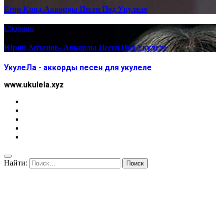
Егор Крид-Аккорды Песен Под Укулеле
Сборник
Юрий Антонов- Аккорды Песен Под Укулеле
УкулеЛа - аккорды песен для укулеле
www.ukulela.xyz
Найти: