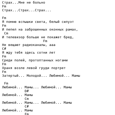
Fm
Страх...Страх...Страх...

Fm
Fm
И пепел на заброшенных оконных рамах, 

Cm
И телевизор больше не покажет бред,

Fm
C#
Fm
Fm
Fm
Затертый... Молодой... Любимой... Мамы

Fm
Любимой... Мамы... Любимой... Мамы

D#
Любимой... Мамы

Cm
Любимой... Мамы... Любимой... Мамы

C#
Любимой... Мамы

Fm