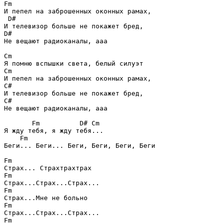
Fm
И пепел на заброшенных оконных рамах, 

D#
D#
Не вещают радиоканалы, ааа 

Cm
Cm
C#
C#
Не вещают радиоканалы, ааа

Fm          D# Cm
Я жду тебя, я жду тебя... 

Fm
Беги... Беги... Беги, Беги, Беги, Беги

Fm
Fm
Fm
Fm
Fm