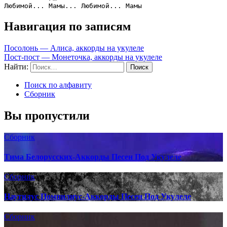
Навигация по записям
Посолонь — Алиса, аккорды на укулеле
Пост-пост — Монеточка, аккорды на укулеле
Найти:
Поиск по алфавиту
Сборник
Вы пропустили
Сборник
Тима Белорусских-Аккорды Песен Под Укулеле
Сборник
Наутилус Помпилиус-Аккорды Песен Под Укулеле
Сборник