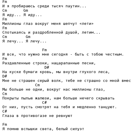
Fm
Cm       Gm
Fm
Fm
Cm        Gm
Я лечу... Я лечу...

Fm
Fm
Раздавленные строки, нацарапанные песни, 

D#
D#
Мне не страшен серый волк, тебе не страшно со мной вмес
Cm
Cm
Покрыты пылью жалюзи, нам больше нечего скрывать 

C#
C#
Глаза в противогазе не ревнуют 

Fm