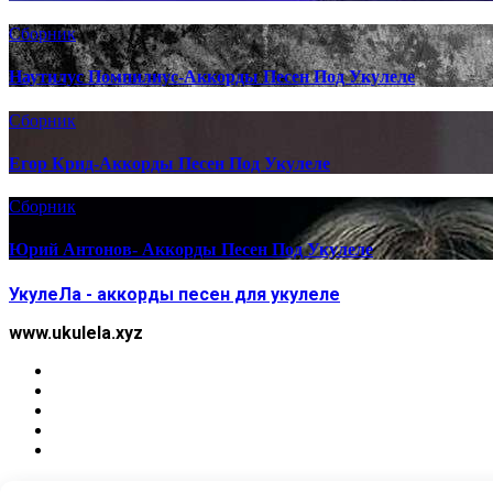
Сборник
Наутилус Помпилиус-Аккорды Песен Под Укулеле
Сборник
Егор Крид-Аккорды Песен Под Укулеле
Сборник
Юрий Антонов- Аккорды Песен Под Укулеле
УкулеЛа - аккорды песен для укулеле
www.ukulela.xyz