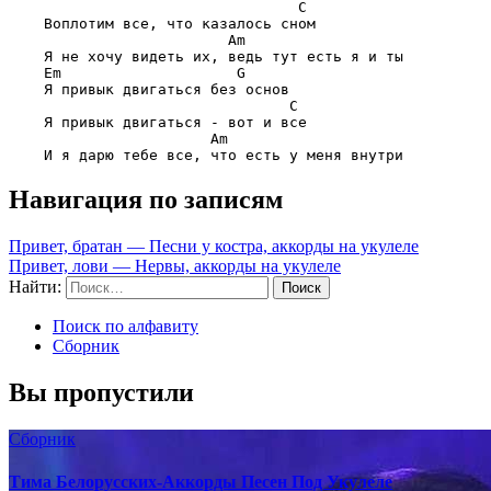
C
    Воплотим все, что казалось сном

Am
    Я не хочу видеть их, ведь тут есть я и ты

Em                    G
    Я привык двигаться без основ

C
    Я привык двигаться - вот и все

Am
Навигация по записям
Привет, братан — Песни у костра, аккорды на укулеле
Привет, лови — Нервы, аккорды на укулеле
Найти:
Поиск по алфавиту
Сборник
Вы пропустили
Сборник
Тима Белорусских-Аккорды Песен Под Укулеле