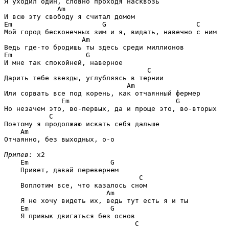
Я уходил один, словно проходя насквозь

Am
Em                      G                      C
Мой город бесконечных зим и я, видать, навечно с ним

Am
Em                  G
И мне так спокойней, наверное

C
Дарить тебе звезды, углубляясь в тернии

Am
Или сорвать все под корень, как отчаянный фермер

Em                          G
Но незачем это, во-первых, да и проще это, во-вторых

C
Поэтому я продолжаю искать себя дальше

Am
Отчаянно, без выходных, о-о 

Припев:
 x2

Em                    G
    Привет, давай перевернем

C
    Воплотим все, что казалось сном

Am
    Я не хочу видеть их, ведь тут есть я и ты

Em                    G
    Я привык двигаться без основ

C