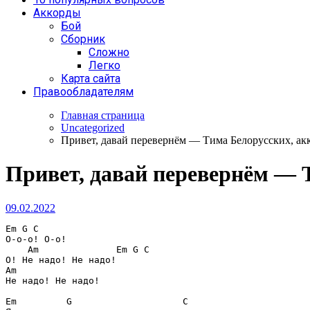
Аккорды
Бой
Сборник
Сложно
Легко
Карта сайта
Правообладателям
Главная страница
Uncategorized
Привет, давай перевернём — Тима Белорусских, ак
Привет, давай перевернём — 
09.02.2022
Em G C
О-о-о! О-о!

Am              Em G C
Am
Не надо! Не надо! 

Em         G                    C