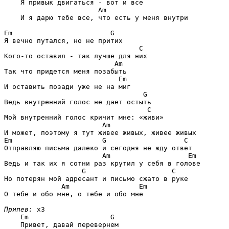
    Я привык двигаться - вот и все

Am
    И я дарю тебе все, что есть у меня внутри 

Em                        G
Я вечно путался, но не притих

C
Кого-то оставил - так лучше для них

Am
Так что придется меня позабыть

Em
И оставить позади уже не на миг

G
Ведь внутренний голос не дает остыть

C
Мой внутренний голос кричит мне: «живи»

Am
Em                      G                   C
Отправляю письма далеко и сегодня не жду ответ

Am                   Em
Ведь и так их я сотни раз крутил у себя в голове

G                     C
Но потерян мой адресант и письмо сжато в руке

Am                 Em
О тебе и обо мне, о тебе и обо мне 

Припев:
 x3

Em                    G
    Привет, давай перевернем
