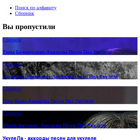
Поиск по алфавиту
Сборник
Вы пропустили
Сборник
Тима Белорусских-Аккорды Песен Под Укулеле
Сборник
Наутилус Помпилиус-Аккорды Песен Под Укулеле
Сборник
Егор Крид-Аккорды Песен Под Укулеле
Сборник
Юрий Антонов- Аккорды Песен Под Укулеле
УкулеЛа - аккорды песен для укулеле