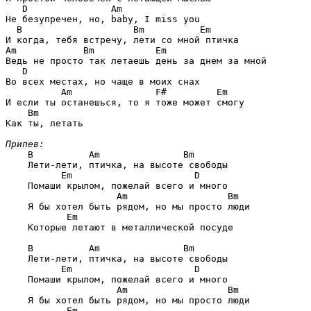
D               Am
Не безупречен, но, baby, I miss you

B                    Bm          Em
Am            Bm           Em
Ведь не просто так летаешь день за днем за мной

D
Во всех местах, но чаще в моих снах

Am               F#         Em
И если ты останешься, то я тоже может смогу

Bm
Как ты, летать

Припев:
B          Am               Bm
    Лети-лети, птичка, на высоте свободы

Em                      D
    Помаши крылом, пожелай всего и много

Am                  Bm
    Я бы хотел быть рядом, но мы просто люди

Em
    Которые летают в металлической посуде

B          Am               Bm
    Лети-лети, птичка, на высоте свободы

Em                      D
    Помаши крылом, пожелай всего и много

Am                  Bm
    Я бы хотел быть рядом, но мы просто люди

Em