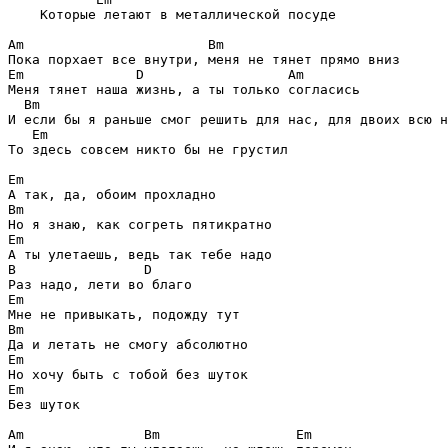
    Которые летают в металлической посуде

Am                       Bm
Em              D                  Am
Меня тянет наша жизнь, а ты только согласись

Bm
И если бы я раньше смог решить для нас, для двоих всю н
Em
То здесь совсем никто бы не грустил

Em
Bm
Em
B                D
Em
Bm
Em
Em
Без шуток

Am               Bm                 Em