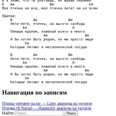
D   Am                 Bm                 Em
Моя птичка не все, моя птичка летит не ко всем

Припев:
B          Am               Bm
    Лети-лети, птичка, на высоте свободы

Em                      D
    Помаши крылом, пожелай всего и много

Am                  Bm
    Я бы хотел быть рядом, но мы просто люди

Em
    Которые летают в металлической посуде

B          Am               Bm
    Лети-лети, птичка, на высоте свободы

Em                      D
    Помаши крылом, пожелай всего и много

Am                  Bm
    Я бы хотел быть рядом, но мы просто люди

Em
Навигация по записям
Птицы улетают на юг — Lizer, аккорды на укулеле
Птичка (ft Navai) — HammAli, аккорды на укулеле
Найти: