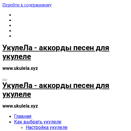
Перейти к содержимому
УкулеЛа - аккорды песен для
укулеле
www.ukulela.xyz
УкулеЛа - аккорды песен для
укулеле
www.ukulela.xyz
Главная
Как выбрать укулеле
Настройка укулеле