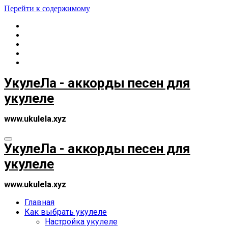
Перейти к содержимому
УкулеЛа - аккорды песен для
укулеле
www.ukulela.xyz
УкулеЛа - аккорды песен для
укулеле
www.ukulela.xyz
Главная
Как выбрать укулеле
Настройка укулеле