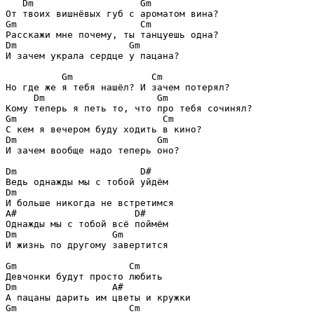
   Dm                   Gm
Gm                      Cm
Dm                    Gm
И зачем украла сердце у пацана?

          Gm              Cm
     Dm                    Gm
Gm                          Cm
Dm                         Gm
И зачем вообще надо теперь оно?

Dm                      D#
Dm
A#                     D#
Dm                 Gm
И жизнь по другому завертится

Gm                    Cm
Dm                 A#
Gm                    Cm