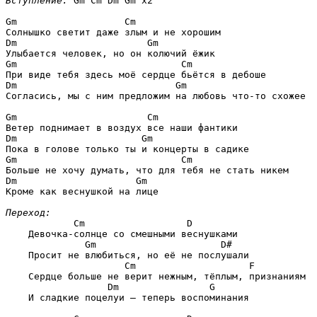
Вступление:
Gm Cm Dm Gm 
x2

Gm                   Cm
Dm                       Gm
Gm                             Cm
Dm                            Gm
Согласись, мы с ним предложим на любовь что-то схожее

Gm                       Cm
Dm                      Gm
Gm                             Cm
Dm                     Gm
Кроме как веснушкой на лице

Переход:
        Cm                  D
    Девочка-солнце со смешными веснушками

          Gm                      D#
    Просит не влюбиться, но её не послушали

                 Cm                    F
    Сердце больше не верит нежным, тёплым, признаниям

              Dm                G
    И сладкие поцелуи — теперь воспоминания
