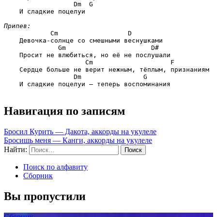
              Dm  G
    И сладкие поцелуи

Припев:
        Cm                  D
    Девочка-солнце со смешными веснушками

          Gm                      D#
    Просит не влюбиться, но её не послушали

                 Cm                    F
    Сердце больше не верит нежным, тёплым, признаниям

              Dm                G
    И сладкие поцелуи — теперь воспоминания

Навигация по записям
Бросил Курить — Дакота, аккорды на укулеле
Бросишь меня — Канги, аккорды на укулеле
Найти:
Поиск по алфавиту
Сборник
Вы пропустили
Сборник