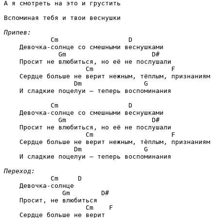
А я смотреть на это и грустить

Вспоминая тебя и твои веснушки

Припев:
        Cm                  D
    Девочка-солнце со смешными веснушками

          Gm                      D#
    Просит не влюбиться, но её не послушали

                 Cm                    F
    Сердце больше не верит нежным, тёплым, признаниям

              Dm                G
    И сладкие поцелуи — теперь воспоминания

        Cm                  D
    Девочка-солнце со смешными веснушками

          Gm                      D#
    Просит не влюбиться, но её не послушали

                 Cm                    F
    Сердце больше не верит нежным, тёплым, признаниям

              Dm                G
    И сладкие поцелуи — теперь воспоминания

Переход:
        Cm     D
    Девочка-солнце

           Gm        D#
    Просит, не влюбиться

                 Cm    F
    Сердце больше не верит
