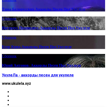
Тима Белорусских-Аккорды Песен Под Укулеле
Сборник
Наутилус Помпилиус-Аккорды Песен Под Укулеле
Сборник
Егор Крид-Аккорды Песен Под Укулеле
Сборник
Юрий Антонов- Аккорды Песен Под Укулеле
УкулеЛа - аккорды песен для укулеле
www.ukulela.xyz