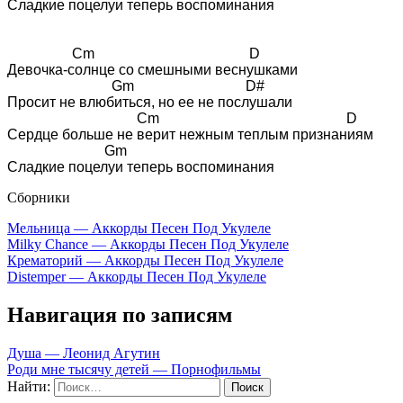
Сладкие поцелуи теперь воспоминания

                  Cm                                           D

Девочка-солнце со смешными веснушками

                             Gm                               D#

Просит не влюбиться, но ее не послушали

                                    Cm                                                    D

Сердце больше не верит нежным теплым признаниям

                           Gm                                    

Сборники
Мельница — Аккорды Песен Под Укулеле
Milky Chance — Аккорды Песен Под Укулеле
Крематорий — Аккорды Песен Под Укулеле
Distemper — Аккорды Песен Под Укулеле
Навигация по записям
Душа — Леонид Агутин
Роди мне тысячу детей — Порнофильмы
Найти: