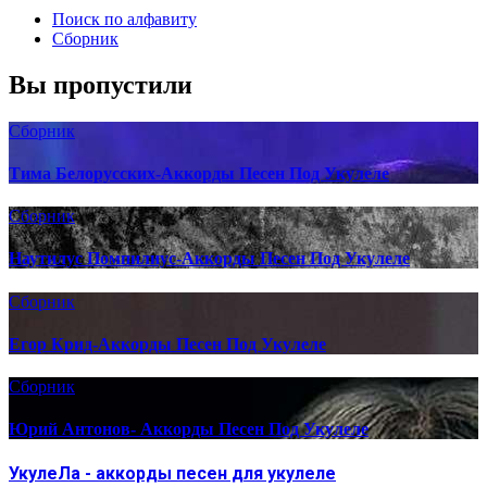
Поиск по алфавиту
Сборник
Вы пропустили
Сборник
Тима Белорусских-Аккорды Песен Под Укулеле
Сборник
Наутилус Помпилиус-Аккорды Песен Под Укулеле
Сборник
Егор Крид-Аккорды Песен Под Укулеле
Сборник
Юрий Антонов- Аккорды Песен Под Укулеле
УкулеЛа - аккорды песен для укулеле