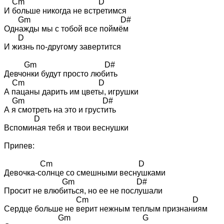
    Cm                                     D

И больше никогда не встретимся

       Gm                                             D#

Однажды мы с тобой все поймём

       D

И жизнь по-другому завертится

          Gm                                  D#

Девчонки будут просто любить

    Cm                                     D

А пацаны дарить им цветы, игрушки

    Gm                                       D#

А я смотреть на это и грустить

               D

Вспоминая тебя и твои веснушки

Припев:

                  Cm                                           D

Девочка-солнце со смешными веснушками

                             Gm                               D#

Просит не влюбиться, но ее не послушали

                                    Cm                                                    D

Сердце больше не верит нежным теплым признаниям

                           Gm                                    G
