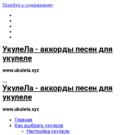
Перейти к содержимому
УкулеЛа - аккорды песен для
укулеле
www.ukulela.xyz
УкулеЛа - аккорды песен для
укулеле
www.ukulela.xyz
Главная
Как выбрать укулеле
Настройка укулеле