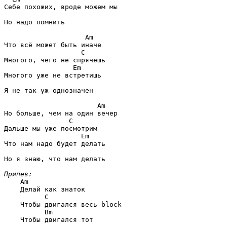
Себе похожих, вроде можем мы

Но надо помнить

                    Am
                   C
                 Em
Многого уже не встретишь

Я не так уж однозначен

                       Am
                C
                   Em
Что нам надо будет делать

Но я знаю, что нам делать

Припев:
Am
    Делай как знаток

      C
    Чтобы двигался весь block

      Bm
    Чтобы двигался тот
