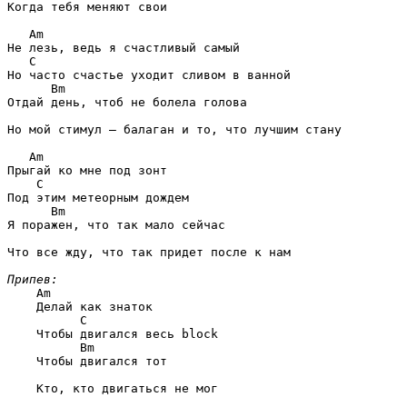
Когда тебя меняют свои

   Am
   C
      Bm
Отдай день, чтоб не болела голова

Но мой стимул — балаган и то, что лучшим стану

   Am
    C
      Bm
Я поражен, что так мало сейчас

Что все жду, что так придет после к нам

Припев:
Am
    Делай как знаток

      C
    Чтобы двигался весь block

      Bm
    Чтобы двигался тот

    Кто, кто двигаться не мог
