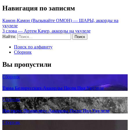
Навигация по записям
Камон-Камон (Вызывайте ОМОН) — ШАРЫ, аккорды на
укулеле
3 слова — Артем Качер, аккорды на укулеле
Найти:
Поиск по алфавиту
Сборник
Вы пропустили
Сборник
Тима Белорусских-Аккорды Песен Под Укулеле
Сборник
Наутилус Помпилиус-Аккорды Песен Под Укулеле
Сборник