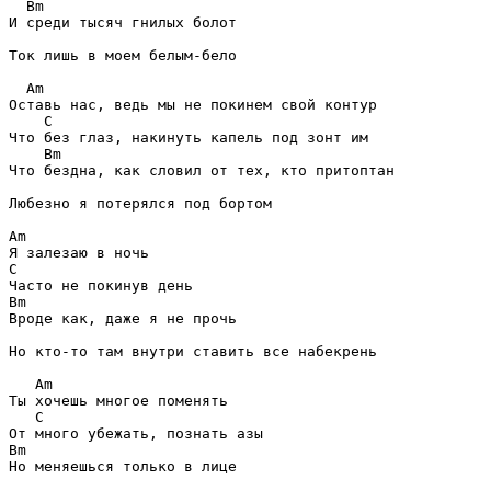
  Bm
И среди тысяч гнилых болот

Ток лишь в моем белым-бело

  Am
    C
    Bm
Что бездна, как словил от тех, кто притоптан

Любезно я потерялся под бортом

Am
C
Bm
Вроде как, даже я не прочь

Но кто-то там внутри ставить все набекрень

   Am
   C
Bm
Но меняешься только в лице
