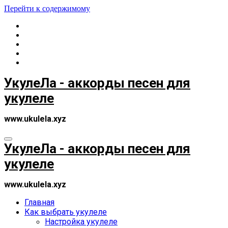
Перейти к содержимому
УкулеЛа - аккорды песен для
укулеле
www.ukulela.xyz
УкулеЛа - аккорды песен для
укулеле
www.ukulela.xyz
Главная
Как выбрать укулеле
Настройка укулеле