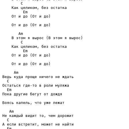
    C
    Как целиком, без остатка

     Em
    От и до (От и до)

    От и до (От и до)

   Am
    В этом я вырос (В этом я вырос)

    C
    Как целиком, без остатка

     Em
    От и до (От и до)

    От и до (От и до)

     Am
  C
  Em
Пока другие бегут от дождя

Боясь капель, что уже лежат

   Am
  C
  Em