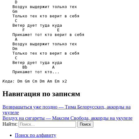
D
    Воздух выдержит только тех

Gm
    Только тех кто верит в себя

C
    Ветер дует туда куда 

F             E
    Прикажет тот кто верит в себя

A
    Воздух выдержит только тех 

Dm
    Только тех кто верит в себя 

C
    Ветер дует туда куда 

Bb          A
    Прикажет тот кто...

Кода:
Dm Gm Cm Dm Am Em
Навигация по записям
Возвращаться уже поздно — Тима Белорусских, аккорды на
укулеле
Воздух на сигареты — Максим Свобода, аккорды на укулеле
Найти:
Поиск по алфавиту