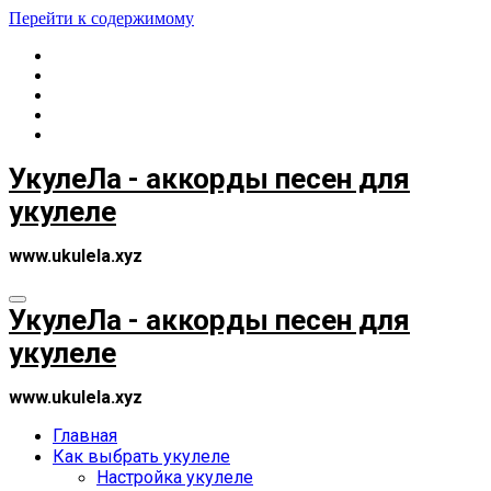
Перейти к содержимому
УкулеЛа - аккорды песен для
укулеле
www.ukulela.xyz
УкулеЛа - аккорды песен для
укулеле
www.ukulela.xyz
Главная
Как выбрать укулеле
Настройка укулеле