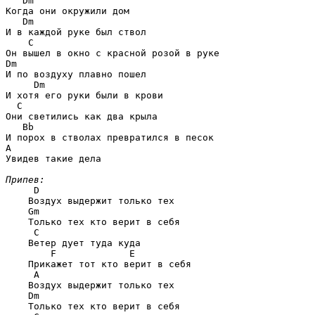
Dm
Когда они окружили дом

Dm
И в каждой руке был ствол

C
Dm
И по воздуху плавно пошел

Dm
И хотя его руки были в крови

C
Они светились как два крыла

Bb
A
Увидев такие дела

Припев:
D
    Воздух выдержит только тех

Gm
    Только тех кто верит в себя

C
    Ветер дует туда куда 

F             E
    Прикажет тот кто верит в себя

A
    Воздух выдержит только тех 

Dm
    Только тех кто верит в себя 
