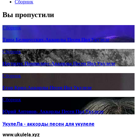
Сборник
Вы пропустили
Сборник
Тима Белорусских-Аккорды Песен Под Укулеле
Сборник
Наутилус Помпилиус-Аккорды Песен Под Укулеле
Сборник
Егор Крид-Аккорды Песен Под Укулеле
Сборник
Юрий Антонов- Аккорды Песен Под Укулеле
УкулеЛа - аккорды песен для укулеле
www.ukulela.xyz