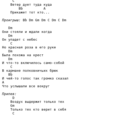
C
    Ветер дует туда куда 

Bb          A
    Прикажет тот кто...

Проигрыш:
Bb Dm Gm Dm C Dm C Dm
Dm
Они стояли и ждали когда 

Dm
Он упадет с небес 

C
Но красная роза в его руке 

Dm
Была похожа на крест 

Dm
И что-то включилось само-собой 

C
В кармане полковничьих брюк 

Bb
A
Что услышали все вокруг 

Припев:
D
    Воздух выдержит только тех

Gm
    Только тех кто верит в себя

C