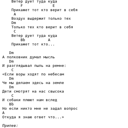
    Ветер дует туда куда 

F             E
    Прикажет тот кто верит в себя

A
    Воздух выдержит только тех 

Dm
    Только тех кто верит в себя 

C
    Ветер дует туда куда 

Bb          A
    Прикажет тот кто...

Dm
А полковник думал мысль 

Dm
И разглядывал пыль на ремне: 

C
«Если воры ходят по небесам 

Dm
Че мы делаем здесь на земле 

Dm
Дети смотрят на нас свысока 

C
И собаки плюют нам вслед 

Bb
A
Откуда я знаю ответ что...» 

Припев: