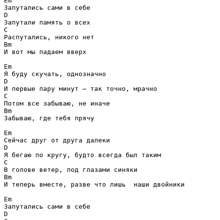
Em
D
C
Bm
И вот мы падаем вверх

Em
D
C
Bm
Забываю, где тебя прячу

Em
D
C
Bm
И теперь вместе, разве что лишь  наши двойники

Em
D