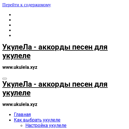
Перейти к содержимому
УкулеЛа - аккорды песен для
укулеле
www.ukulela.xyz
УкулеЛа - аккорды песен для
укулеле
www.ukulela.xyz
Главная
Как выбрать укулеле
Настройка укулеле