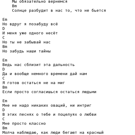
    Мы обязательно вернемся

Bm
    Солнце разбудит в нас то, что не бьется

Em
D
C
Bm
Но забудь наши тайны 

Em
D
C
Bm
Если просто согласишься остаться людьми 

Em
D
C
Bm
Молча наблюдаю, как люди бегают на красный 
