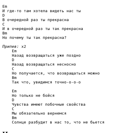
Em
D
C
Bm
Но почему ты так прекрасна?

Припев:
 x2

Em
    Назад возвращаться уже поздно

D
    Назад возвращаться несносно

C
    Но получается, что возвращаться можно

Bm
    Так что, увидимся точно-о-о-о

Em
    Но только не бойся

D
    Чувства имеют побочные свойства

C
    Мы обязательно вернемся

Bm