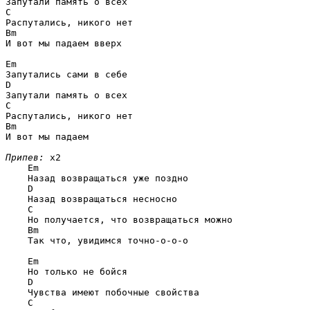
C
Bm
И вот мы падаем вверх

Em
D
C
Bm
И вот мы падаем

Припев:
 x2

Em
    Назад возвращаться уже поздно

D
    Назад возвращаться несносно

C
    Но получается, что возвращаться можно

Bm
    Так что, увидимся точно-о-о-о

Em
    Но только не бойся

D
    Чувства имеют побочные свойства

C