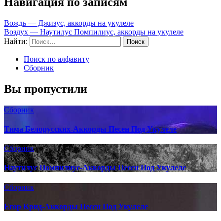
Навигация по записям
Вождь — Джизус, аккорды на укулеле
Воздух — Наутилус Помпилиус, аккорды на укулеле
Найти:
Поиск по алфавиту
Сборник
Вы пропустили
Сборник
Тима Белорусских-Аккорды Песен Под Укулеле
Сборник
Наутилус Помпилиус-Аккорды Песен Под Укулеле
Сборник
Егор Крид-Аккорды Песен Под Укулеле